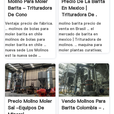
Molino Para Moler
Precio De La Barita
Barita - Trituradora
En Mexico |
De Cono
Trituradora De .
Ventaja: precio de fábrica.
molino barita precio de
... molinos de bolas para
venta en Brasil ... el
moler barita en chile
mercado de barita en
molinos de bolas para
mexico | Trituradora de
moler barita en chile ...
molinos. ... maquina para
nueva sede Los Molinos
moler plantas curativas;
est la nueva sede ...
Precio Molino Moler
Vendo Molinos Para
Sal -equipos De
Barita Colombia - .