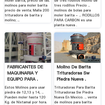
moler barita, precio de las.
de tres rodillos molino de
molinos para moler barita
tres rodillos Precio ...
precio de venta; Malla 200
molinos de bolas para
trituradora de barita y
moler barita - ... RODILLOS
molino; ...
PARA CARBON es una
planta nueva .
FABRICANTES DE
Molino De Barita
MAQUINARIA Y
Trituradoraa Sw
EQUIPO PARA .
Piedra Nueva .
Estos Molinos para usar
Trituradoras Para Barita
piedra de 12,13 y 14, ...
Trituradoraa Sw Piedra
Pueden moler hasta 120
Nueva En Mexico. ... venta
Kg. de Nixtamal por hora.
de molinos para barita