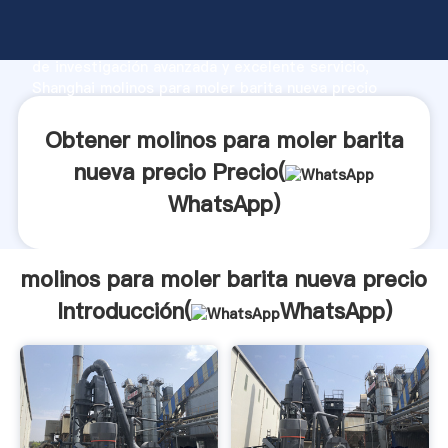
molinos para moler barita nueva precio fabricante
Agarrando fuerte capacidad de producción, fuerza
de investigación avanzada y excelente servicio,
Shanghai molinos para moler barita nueva precio
proveedor crea el valor y aporta valores a todos los
clientes.
Obtener molinos para moler barita
nueva precio Precio(
WhatsApp
)
molinos para moler barita nueva precio
Introducción(
WhatsApp
)