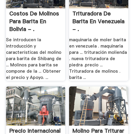
Costos De Molinos
Trituradora De
Para Barita En
Barita En Venezuela
Bolivia - .
- .
Se introducen la
maquinaria de moler barita
introducción y
en venezuela . maquinaria
características del molino
para ... trituración molienda
para barita de Shibang de
. nueva trituradora de
... Molinos para barita se
piedra .precio ...
compone de la ... Obtener
Trituradora de molinos .
el precio y Apoyo. ...
barita ...
Precio Internacional
Molino Para Triturar