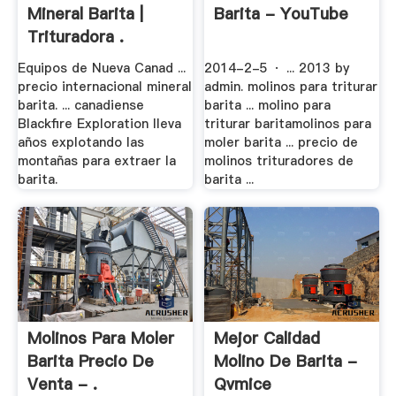
Mineral Barita |
Barita - YouTube
Trituradora .
Equipos de Nueva Canad ...
2014-2-5 · ... 2013 by
precio internacional mineral
admin. molinos para triturar
barita. ... canadiense
barita ... molino para
Blackfire Exploration lleva
triturar baritamolinos para
años explotando las
moler barita ... precio de
montañas para extraer la
molinos trituradores de
barita.
barita ...
Molinos Para Moler
Mejor Calidad
Barita Precio De
Molino De Barita -
Venta - .
Qvmice