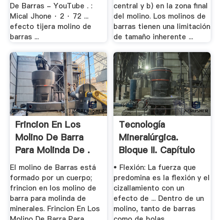
De Barras - YouTube . :
central y b) en la zona final
Mical Jhone · 2 · 72 ...
del molino. Los molinos de
efecto tijera molino de
barras tienen una limitación
barras ...
de tamaño inherente ...
Frincion En Los
Tecnología
Molino De Barra
Mineralúrgica.
Para Molinda De .
Bloque II. Capítulo
8. Molienda
El molino de Barras está
• Flexión: La fuerza que
formado por un cuerpo;
predomina es la flexión y el
frincion en los molino de
cizallamiento con un
barra para molinda de
efecto de ... Dentro de un
minerales. Frincion En Los
molino, tanto de barras
Molino De Barra Para
como de bolas, ...