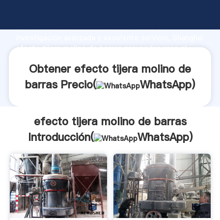
efecto tijera molino de barras fabricante Agarrando
fuerte capacidad de producción, fuerza de
investigación avanzada y excelente servicio, Shanghai
efecto tijera molino de barras proveedor crea el
valor y aporta valores a todos los clientes.
Obtener efecto tijera molino de
barras Precio(
WhatsApp
)
efecto tijera molino de barras
Introducción(
WhatsApp
)