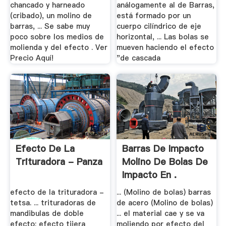
chancado y harneado
análogamente al de Barras,
(cribado), un molino de
está formado por un
barras, ... Se sabe muy
cuerpo cilíndrico de eje
poco sobre los medios de
horizontal, ... Las bolas se
molienda y del efecto . Ver
mueven haciendo el efecto
Precio Aquí!
"de cascada
Efecto De La
Barras De Impacto
Trituradora - Panza
Molino De Bolas De
Impacto En .
efecto de la trituradora -
... (Molino de bolas) barras
tetsa. ... trituradoras de
de acero (Molino de bolas)
mandibulas de doble
... el material cae y se va
efecto; efecto tijera
moliendo por efecto del