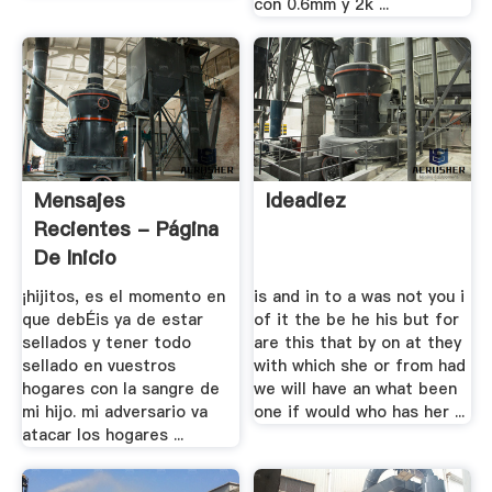
con 0.6mm y 2k ...
Mensajes
Ideadiez
Recientes - Página
De Inicio
¡hijitos, es el momento en
is and in to a was not you i
que debÉis ya de estar
of it the be he his but for
sellados y tener todo
are this that by on at they
sellado en vuestros
with which she or from had
hogares con la sangre de
we will have an what been
mi hijo. mi adversario va
one if would who has her ...
atacar los hogares ...