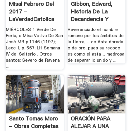
Misal Febrero Del
Gibbon, Edward,
2017 -
Historia De La
LaVerdadCatolica
Decandencia Y
Ruina Del ...
MIÉRCOLES 1 Verde De
Reverenciado el nombre
Feria, o Misa Votiva De San
romano por los ámbitos de
José MR p.1146 (1197);
la tierra, ... de Asta dorada
Lecc. I, p. 567; LH Semana
o de oro, pues su recodo
IV del Salterio . Otros
es como el asta ... medrosa
santos: Severo de Ravena
de separar lo unido y ...
...
Santo Tomas Moro
ORACIÓN PARA
- Obras Completas
ALEJAR A UNA