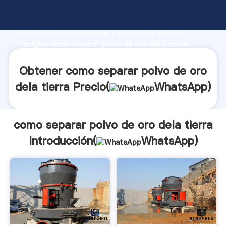
como separar polvo de oro dela tierra fabricante
Agarrando fuerte capacidad de producción, fuerza
de investigación avanzada y excelente servicio,
Shanghai como separar polvo de oro dela tierra
proveedor crea el valor y aporta valores a todos los
clientes.
Obtener como separar polvo de oro
dela tierra Precio(
WhatsApp
)
como separar polvo de oro dela tierra
Introducción(
WhatsApp
)