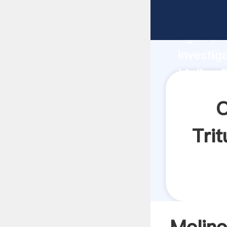
Molino 
Agarrand
investig
Molino 
el valor
O
Tri