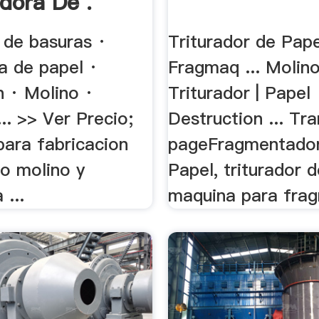
adora De .
 de basuras ·
Triturador de Pape
a de papel ·
Fragmaq ... Molin
n · Molino ·
Triturador | Papel
.. >> Ver Precio;
Destruction ... Tra
 para fabricacion
pageFragmentado
o molino y
Papel, triturador d
 ...
maquina para frag