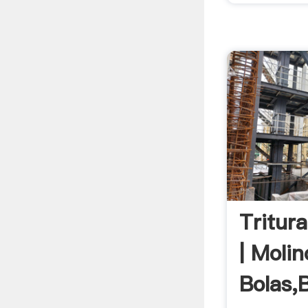
Tritur
| Moli
Bolas,B