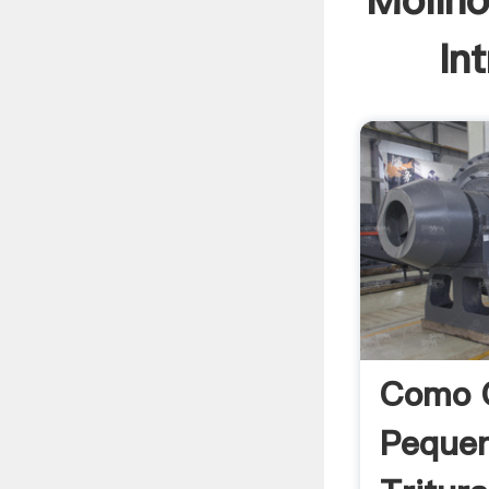
Molino
In
Como C
Pequen