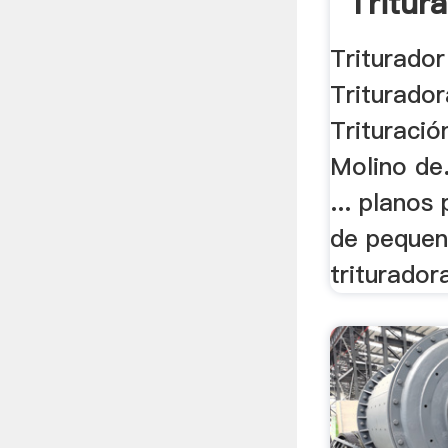
Tritur
Triturador
Triturador
Trituració
Molino de.
... planos
de pequen
trituradora