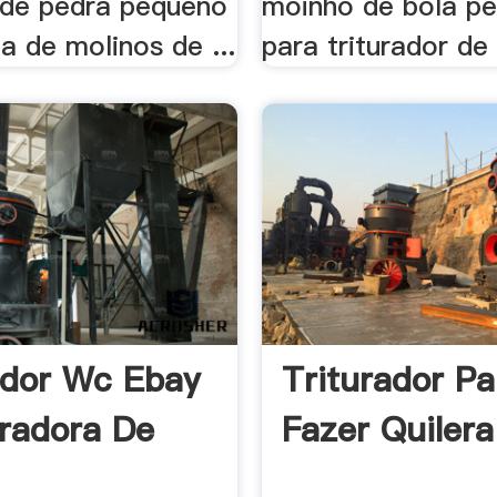
r de pedra pequeno
moinho de bola p
a de molinos de ...
para triturador de 
ador Wc Ebay
Triturador Pa
uradora De
Fazer Quiler