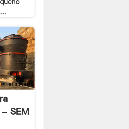
equeno
...
ra
a - SEM