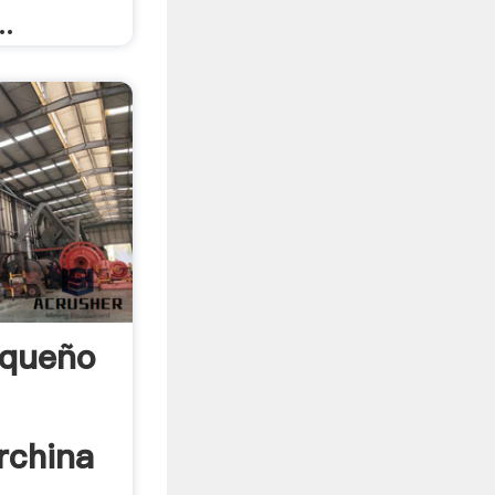
..
equeño
rchina