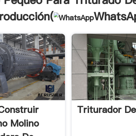
 Pequeo Para Triturado D
troducción(
WhatsA
onstruir
Triturador D
o Molino