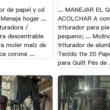
dor de papel y cd
... MANEJAR EL 
Menaje hogar ...
ACOLCHAR A com
ituradora /
triturador para pi
ra descentrable
pequeno; ... Molin
ra moler maiz de
triturador de alumi
a corona ...
Tecido tte 20 Pap
para Quilt Pés de .