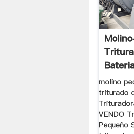
Molin
Tritur
Bateri
molino pe
triturado 
Triturador
VENDO Tri
Pequeño S/