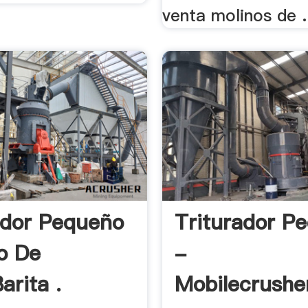
venta molinos de .
ador Pequeño
Triturador P
no De
-
arita .
Mobilecrushe