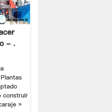
acer
o - .
ra
 Plantas
aptado
 construir
caraje »