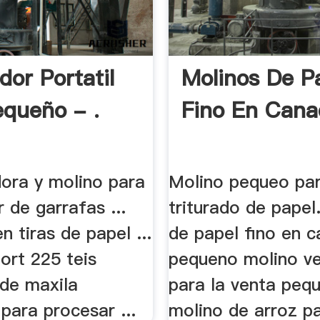
dor Portatil
Molinos De P
queño - .
Fino En Cana
adora y molino para
Molino pequeo pa
r de garrafas ...
triturado de papel
n tiras de papel ...
de papel fino en ca
ort 225 teis
pequeno molino ve
 de maxila
para la venta peq
para procesar ...
molino de arroz pa