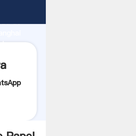
ante
rza de
anghai
dor crea
ra