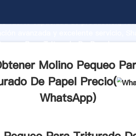
Pequeo Para Triturado De Papel fabric
o fuerte capacidad de producción, fue
ación avanzada y excelente servicio, Sh
Pequeo Para Triturado De Papel provee
 y aporta valores a todos los clientes.
btener Molino Pequeo Pa
turado De Papel Precio(
WhatsApp
)