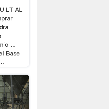
QUILT AL
prar
edra
o
nio ...
el Base
..