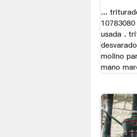
... tritura
10783080 
usada . tr
desvarado
molino pa
mano marc