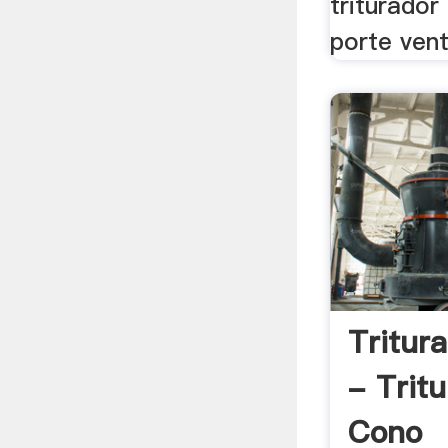
triturado
porte vent
Tritur
- Trit
Cono