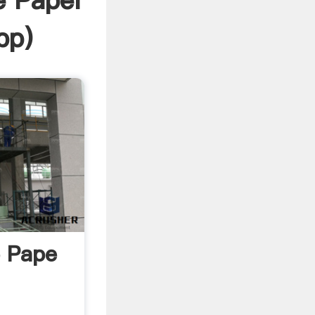
e Papel
pp
)
e Pape