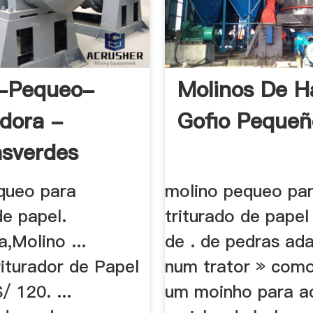
o-Pequeo-
Molinos De H
adora -
Gofio Pequeñ
asverdes
queo para
molino pequeo pa
de papel.
triturado de papel
a,Molino ...
de . de pedras ad
turador de Papel
num trator » como
 120. ...
um moinho para a