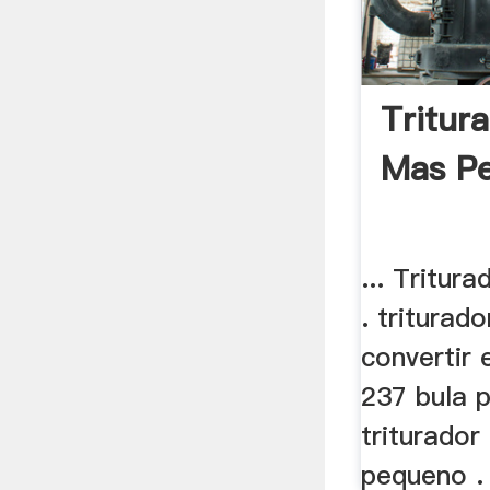
Tritura
Mas Pe
... Tritur
. triturado
convertir e
237 bula p
triturador
pequeno . 