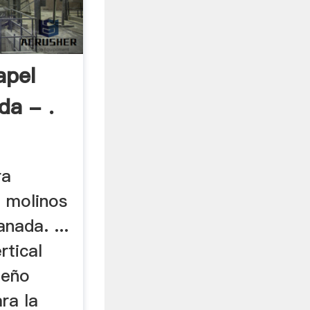
apel
da - .
ra
. molinos
nada. ...
rtical
ueño
ra la