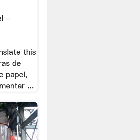
l -
o
nslate this
ras de
e papel,
mentar ...