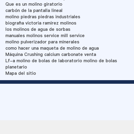
Que es un molino giratorio
carbón de la pantalla lineal
molino piedras piedras industriales
biografia victoria ramirez molinos
los molinos de agua de sorbas
manuales molinos service mill service
molino pulverizador para minerales
como hacer una maqueta de molino de agua
Máquina Crushing calcium carbonate venta
Lf-a molino de bolas de laboratorio molino de bolas
planetario
Mapa del sitio