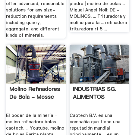
offer advanced, reasonable
piedra | molino de bolas ...
solutions for any size-
Miguel Angel Noll: DE -
reduction requirements
MOLINOS. ... Trituradora y
including quarry,
molino para la ... refinadora
aggregate, and different
trituradora rt 5 ...
kinds of minerals.
Molino Refinadores
INDUSTRIAS SG.
De Bola - Mossc
ALIMENTOS
El poder de la minería -
Caotech B.V. es una
molino refinadora bolas
compañía que tiene una
caotech. ... Youtube. molino
reputación mundial
de bolas,Barita planta
principalmente ... es un