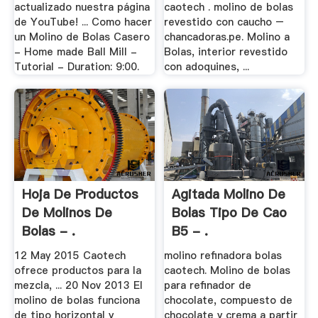
actualizado nuestra página
caotech . molino de bolas
de YouTube! ... Como hacer
revestido con caucho –
un Molino de Bolas Casero
chancadoras.pe. Molino a
- Home made Ball Mill -
Bolas, interior revestido
Tutorial - Duration: 9:00.
con adoquines, ...
Hoja De Productos
Agitada Molino De
De Molinos De
Bolas Tipo De Cao
Bolas - .
B5 - .
12 May 2015 Caotech
molino refinadora bolas
ofrece productos para la
caotech. Molino de bolas
mezcla, ... 20 Nov 2013 El
para refinador de
molino de bolas funciona
chocolate, compuesto de
de tipo horizontal y
chocolate y crema a partir