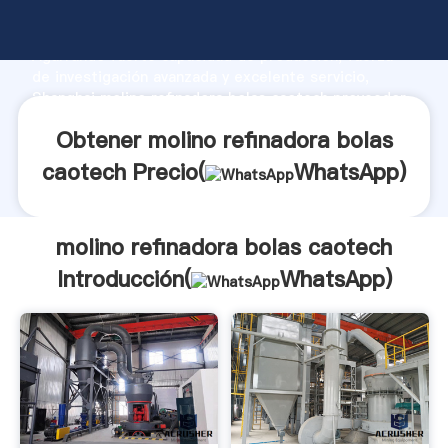
molino refinadora bolas caotech fabricante
Agarrando fuerte capacidad de producción, fuerza
de investigación avanzada y excelente servicio,
Shanghai molino refinadora bolas caotech proveedor
crea el valor y aporta valores a todos los clientes.
Obtener molino refinadora bolas
caotech Precio(
WhatsApp
)
molino refinadora bolas caotech
Introducción(
WhatsApp
)