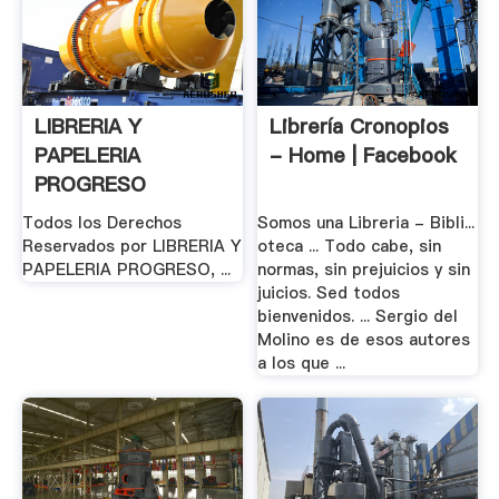
LIBRERIA Y
Librería Cronopios
PAPELERIA
- Home | Facebook
PROGRESO
:::BIENVENIDOS:::
Todos los Derechos
Somos una Libreria - Bibli...
Reservados por LIBRERIA Y
oteca ... Todo cabe, sin
PAPELERIA PROGRESO, ...
normas, sin prejuicios y sin
juicios. Sed todos
bienvenidos. ... Sergio del
Molino es de esos autores
a los que ...