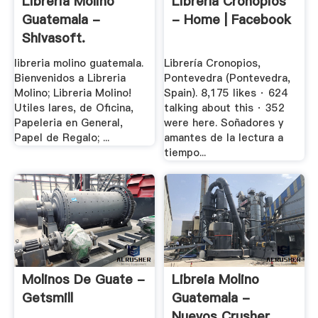
Libreria Molino
Librería Cronopios
Guatemala -
- Home | Facebook
Shivasoft.
libreria molino guatemala.
Librería Cronopios,
Bienvenidos a Libreria
Pontevedra (Pontevedra,
Molino; Libreria Molino!
Spain). 8,175 likes · 624
Utiles lares, de Oficina,
talking about this · 352
Papeleria en General,
were here. Soñadores y
Papel de Regalo; ...
amantes de la lectura a
tiempo...
Molinos De Guate -
Libreia Molino
Getsmill
Guatemala -
Nuevos Crusher, .