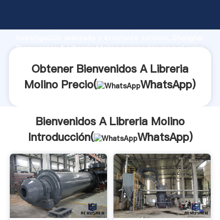
Bienvenidos A Libreria Molino fabricante Agarrando
fuerte capacidad de producción, fuerza de
investigación avanzada y excelente servicio, Shanghai
Bienvenidos A Libreria Molino proveedor crea el valor
y aporta valores a todos los clientes.
Obtener Bienvenidos A Libreria
Molino Precio(
WhatsApp
)
Bienvenidos A Libreria Molino
Introducción(
WhatsApp
)