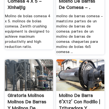
Comesa 4 X 5 -
Molino De Barras
Xinhaijig
De Comesa - .
Molino de bolas comesa 4
molino de barras comesa -
x 5. molinos de bolas
maatci.mx partes de un
comesa. Zenith crushing
molino de barras de
equipment is designed to
comesa. partes de un
achieve maximum
molino de barras de
productivity and high
comesa. chaquetas para
reduction ratio.
molino de bolas 4x5
comesa ...
Giratoria Molinos
Molino De Barra
Molinos De Barras
6′x12′ Con Rodillo |
Y Molinos De .
Trituradora Y .