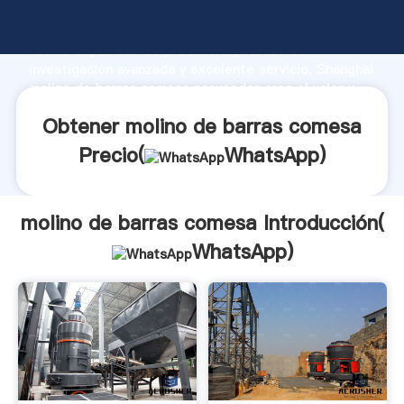
molino de barras comesa fabricante Agarrando
fuerte capacidad de producción, fuerza de
investigación avanzada y excelente servicio, Shanghai
molino de barras comesa proveedor crea el valor y
aporta valores a todos los clientes.
Obtener molino de barras comesa
Precio(
WhatsApp
)
molino de barras comesa Introducción(
WhatsApp
)