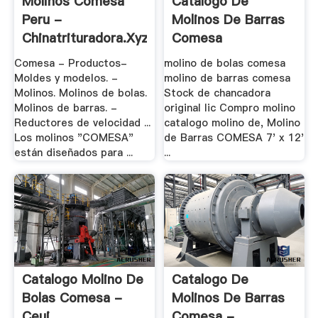
Molinos Comesa
Catalogo De
Peru -
Molinos De Barras
Chinatrituradora.xyz
Comesa
Comesa - Productos-
molino de bolas comesa
Moldes y modelos. -
molino de barras comesa
Molinos. Molinos de bolas.
Stock de chancadora
Molinos de barras. -
original lic Compro molino
Reductores de velocidad ...
catalogo molino de, Molino
Los molinos "COMESA"
de Barras COMESA 7' x 12'
están diseñados para ...
...
Catalogo Molino De
Catalogo De
Bolas Comesa -
Molinos De Barras
Ceui
Comesa - .