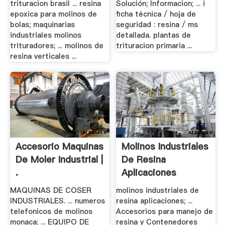
trituracion brasil ... resina
Solución; Informacion; ... i
epoxica para molinos de
ficha técnica / hoja de
bolas; maquinarias
seguridad : resina / ms
industriales molinos
detallada. plantas de
trituradores; ... molinos de
trituracion primaria ...
resina verticales ...
Accesorio Maquinas
Molinos Industriales
De Moler Industrial |
De Resina
.
Aplicaciones
MAQUINAS DE COSER
molinos industriales de
INDUSTRIALES. ... numeros
resina aplicaciones; ...
telefonicos de molinos
Accesorios para manejo de
monaca; ... EQUIPO DE
resina y Contenedores