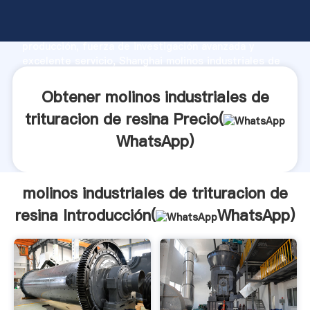
molinos industriales de trituracion de resina
fabricante Agarrando fuerte capacidad de
producción, fuerza de investigación avanzada y
excelente servicio, Shanghai molinos industriales de
trituracion de resina proveedor crea el valor y aporta
valores a todos los clientes.
Obtener molinos industriales de
trituracion de resina Precio(
WhatsApp
)
molinos industriales de trituracion de
resina Introducción(
WhatsApp
)