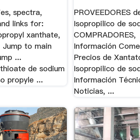
ies, spectra,
PROVEEDORES de
and links for:
Isopropilico de sod
opropyl xanthate,
COMPRADORES,
 Jump to main
Información Comer
mp ...
Precios de Xantat
thioate de sodium
Isopropilico de sod
o propyle ...
Información Técni
Noticias, ...