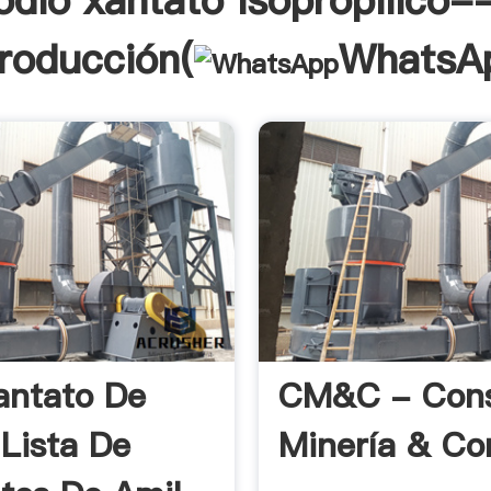
odio xantato isopropilico--
troducción(
WhatsA
antato De
CM&C - Cons
 Lista De
Minería & Co