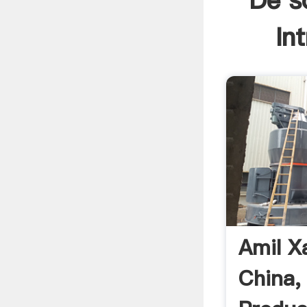
De s
In
Amil X
China,