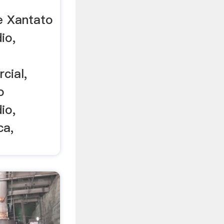
 Xantato
io,
cial,
o
io,
ca,