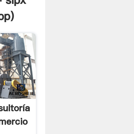
 sipx
pp
)
ultoría
mercio