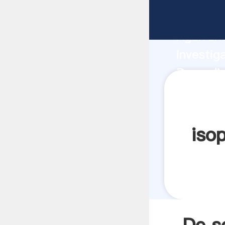
De sodio
Agarrand
investig
De sodio
valor y 
isop