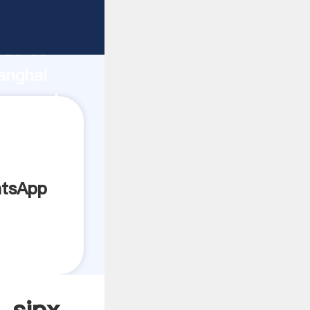
rza de
anghai
 crea el