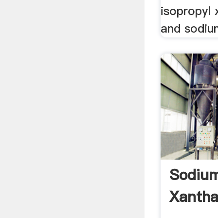
isopropyl 
and sodiu
Sodium
Xantha