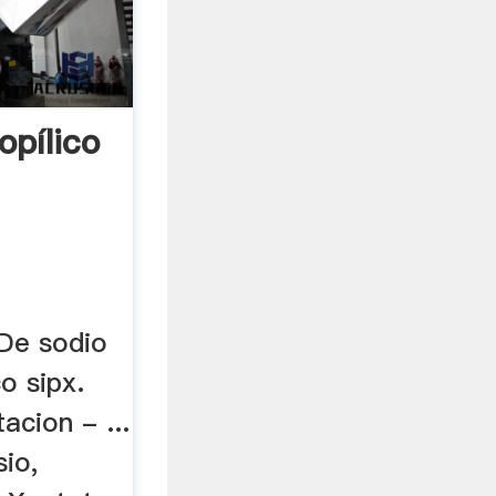
opílico
 De sodio
o sipx.
tacion - ...
io,