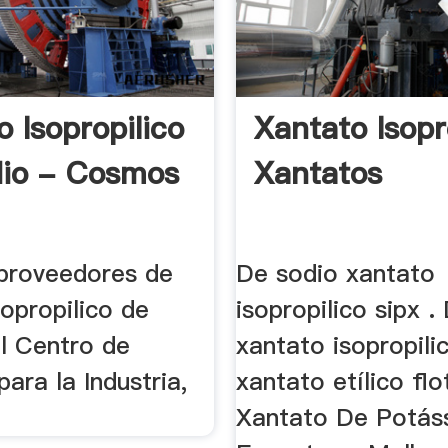
 Isopropilico
Xantato Isopr
io - Cosmos
Xantatos
 proveedores de
De sodio xantato
opropilico de
isopropilico sipx .
el Centro de
xantato isopropilic
ara la Industria,
xantato etílico flo
Xantato De Potáss