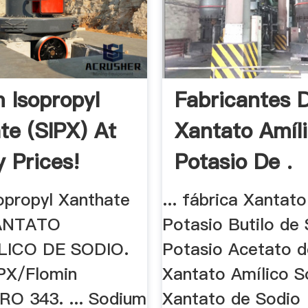
 Isopropyl
Fabricantes 
te (SIPX) At
Xantato Amíl
y Prices!
Potasio De .
opropyl Xanthate
... fábrica Xantat
XANTATO
Potasio Butilo de 
LICO DE SODIO.
Potasio Acetato 
IPX/Flomin
Xantato Amílico S
O 343. ... Sodium
Xantato de Sodio