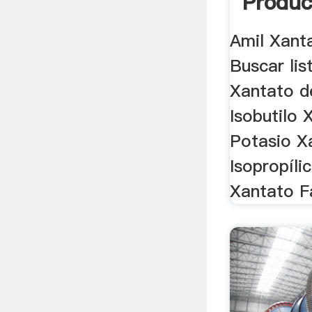
Produc
Amil Xant
Buscar lis
Xantato d
Isobutilo 
Potasio X
Isopropíli
Xantato Fá