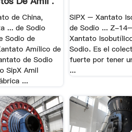
tos De Amil .
ato de China,
SIPX – Xantato Is
ta ... de Sodio
de Sodio ... Z-14
e Sodio de
Xantato Isobutílic
Xantato Amílico de
Sodio. Es el colec
antato de Sodio
fuerte por tener un
co SipX Amil
...
brica ...