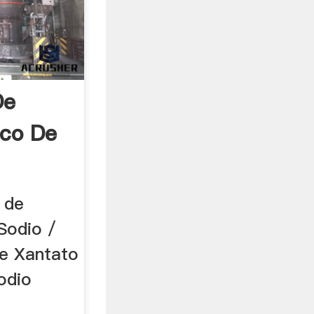
De
ico De
o de
Sodio /
de Xantato
odio