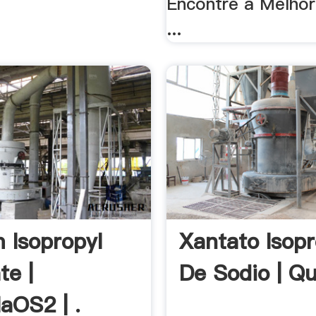
Encontre a Melhor
...
 Isopropyl
Xantato Isopr
te |
De Sodio | Q
OS2 | .