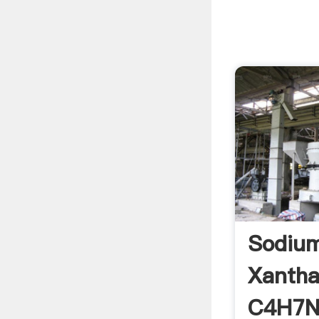
Sodium
Xantha
C4H7Na