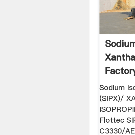
Sodium
Xantha
Factor
Sodium Is
(SIPX)/ 
ISOPROPI
Flottec S
C3330/AER