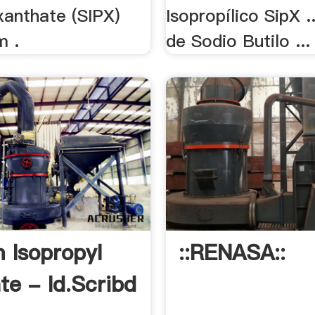
xanthate (SIPX)
Isopropílico SipX .
m .
de Sodio Butilo ...
 Isopropyl
::RENASA::
te - Id.scribd