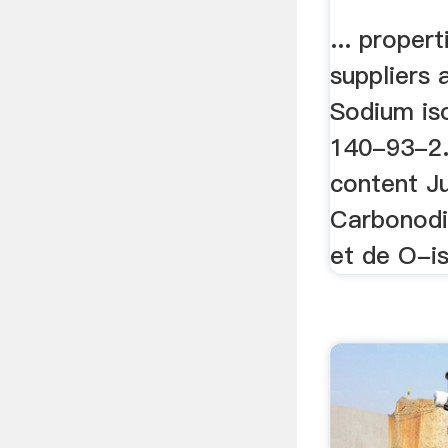
... propert
suppliers 
Sodium is
140-93-2.
content Ju
Carbonodi
et de O-is