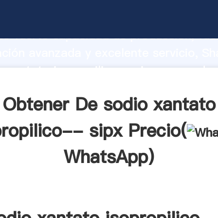
 xantato isopropilico-- sipx fabricante
o fuerte capacidad de producción, fue
ación avanzada y excelente servicio, Sh
 xantato isopropilico-- sipx proveedor
aporta valores a todos los clientes.
Obtener De sodio xantato
ropilico-- sipx Precio(
WhatsApp
)