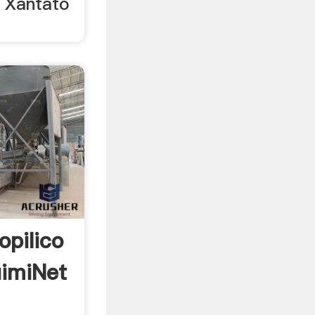
 Xantato
opilico
uimiNet