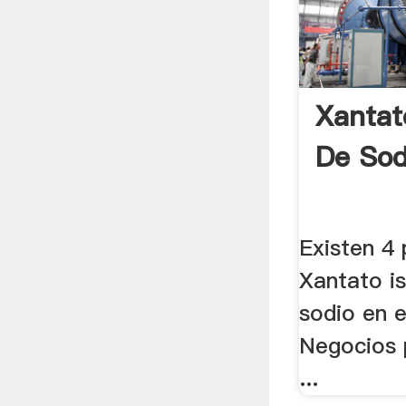
Xantato
De Sod
Existen 4
Xantato is
sodio en 
Negocios p
...