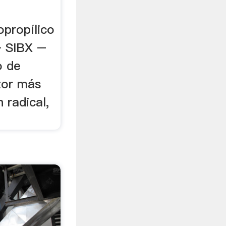
opropílico
– SIBX –
o de
tor más
 radical,