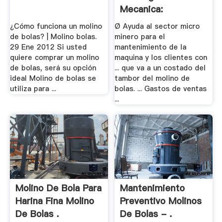
Mecanica:
Descargar .
¿Cómo funciona un molino
Ø Ayuda al sector micro
de bolas? | Molino bolas.
minero para el
29 Ene 2012 Si usted
mantenimiento de la
quiere comprar un molino
maquina y los clientes con
de bolas, será su opción
... que va a un costado del
ideal Molino de bolas se
tambor del molino de
utiliza para ...
bolas. ... Gastos de ventas
...
Molino De Bola Para
Mantenimiento
Harina Fina Molino
Preventivo Molinos
De Bolas .
De Bolas - .