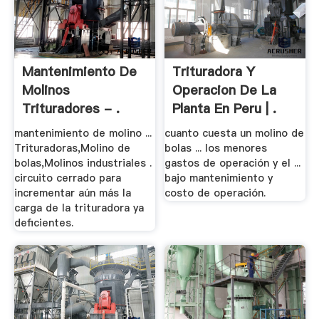
Mantenimiento De
Trituradora Y
Molinos
Operacion De La
Trituradores - .
Planta En Peru | .
mantenimiento de molino ...
cuanto cuesta un molino de
Trituradoras,Molino de
bolas ... los menores
bolas,Molinos industriales .
gastos de operación y el ...
circuito cerrado para
bajo mantenimiento y
incrementar aún más la
costo de operación.
carga de la trituradora ya
deficientes.