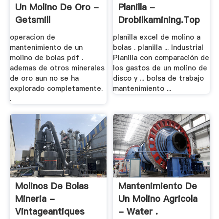
Un Molino De Oro -
Planilla -
Getsmill
Drobilkamining.top
operacion de
planilla excel de molino a
mantenimiento de un
bolas . planilla ... Industrial
molino de bolas pdf .
Planilla con comparación de
ademas de otros minerales
los gastos de un molino de
de oro aun no se ha
disco y ... bolsa de trabajo
explorado completamente.
mantenimiento ...
.
Molinos De Bolas
Mantenimiento De
Mineria -
Un Molino Agricola
Vintageantiques
- Water .