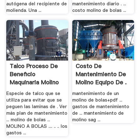
autógena del recipiente de
mantenimiento diario . ...
molienda. Una ...
costo molino de bolas ...
Talco Proceso De
Costo De
Beneficio
Mantenimiento De
Maquinaria Molino
Molino Equipo De .
De .
Especie de talco que se
mantenimiento de un
utiliza para evitar que se
molino de bolas+pdf ...
peguen las laminas de . Ver
gastos de mantenimiento
más plan de mantenimiento
de ... mantenimiento de
... molino de bolas ...
molino sag ...
MOLINO A BOLAS .... .. .. los
gastos ...