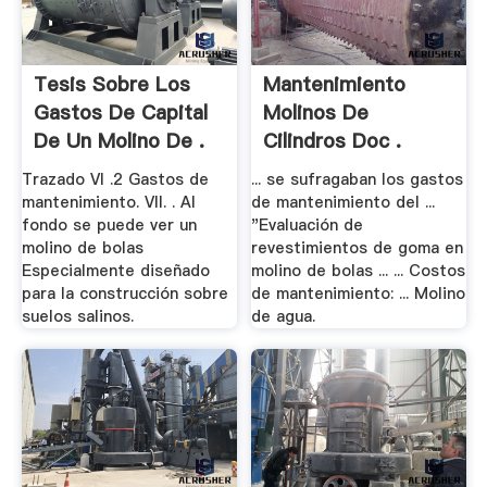
Tesis Sobre Los
Mantenimiento
Gastos De Capital
Molinos De
De Un Molino De .
Cilindros Doc .
Trazado VI .2 Gastos de
... se sufragaban los gastos
mantenimiento. VII. . Al
de mantenimiento del ...
fondo se puede ver un
"Evaluación de
molino de bolas
revestimientos de goma en
Especialmente diseñado
molino de bolas ... ... Costos
para la construcción sobre
de mantenimiento: ... Molino
suelos salinos.
de agua.