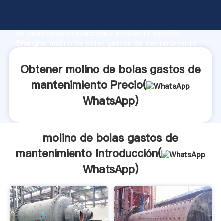
molino de bolas gastos de mantenimiento fabricante
Agarrando fuerte capacidad de producción, fuerza
de investigación avanzada y excelente servicio,
Shanghai molino de bolas gastos de mantenimiento
proveedor crea el valor y aporta valores a todos los
clientes.
Obtener molino de bolas gastos de
mantenimiento Precio(
WhatsApp
)
molino de bolas gastos de
mantenimiento Introducción(
WhatsApp
)