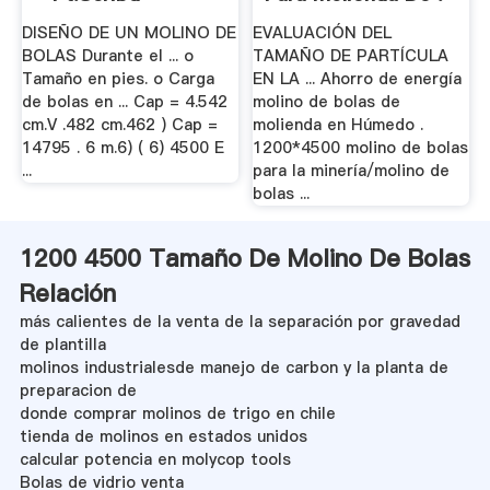
DISEÑO DE UN MOLINO DE
EVALUACIÓN DEL
BOLAS Durante el ... o
TAMAÑO DE PARTÍCULA
Tamaño en pies. o Carga
EN LA ... Ahorro de energía
de bolas en ... Cap = 4.542
molino de bolas de
cm.V .482 cm.462 ) Cap =
molienda en Húmedo .
14795 . 6 m.6) ( 6) 4500 E
1200*4500 molino de bolas
...
para la minería/molino de
bolas ...
1200 4500 Tamaño De Molino De Bolas
Relación
más calientes de la venta de la separación por gravedad
de plantilla
molinos industrialesde manejo de carbon y la planta de
preparacion de
donde comprar molinos de trigo en chile
tienda de molinos en estados unidos
calcular potencia en molycop tools
Bolas de vidrio venta