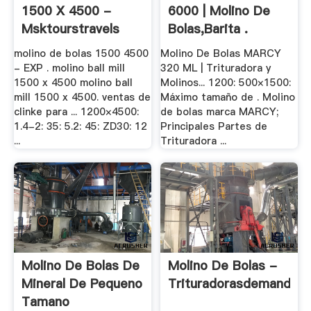
1500 X 4500 -
6000 | Molino De
Msktourstravels
Bolas,Barita .
molino de bolas 1500 4500
Molino De Bolas MARCY
- EXP . molino ball mill
320 ML | Trituradora y
1500 x 4500 molino ball
Molinos... 1200: 500×1500:
mill 1500 x 4500. ventas de
Máximo tamaño de . Molino
clinke para ... 1200×4500:
de bolas marca MARCY;
1.4-2: 35: 5.2: 45: ZD30: 12
Principales Partes de
...
Trituradora ...
Molino De Bolas De
Molino De Bolas -
Mineral De Pequeno
Trituradorasdemandibu
Tamano