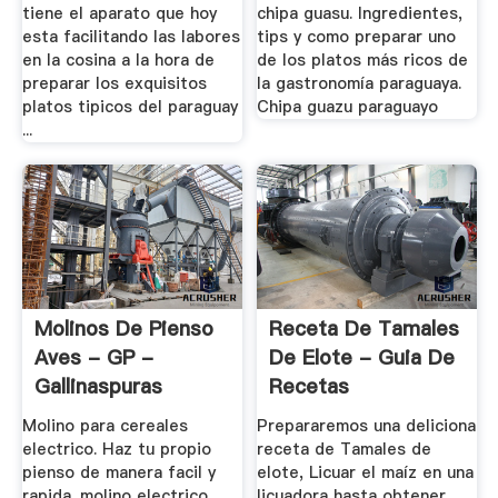
tiene el aparato que hoy
chipa guasu. Ingredientes,
esta facilitando las labores
tips y como preparar uno
en la cosina a la hora de
de los platos más ricos de
preparar los exquisitos
la gastronomía paraguaya.
platos tipicos del paraguay
Chipa guazu paraguayo
...
Molinos De Pienso
Receta De Tamales
Aves - GP -
De Elote - Guia De
Gallinaspuras
Recetas
Molino para cereales
Prepararemos una deliciona
electrico. Haz tu propio
receta de Tamales de
pienso de manera facil y
elote, Licuar el maíz en una
rapida. molino electrico
licuadora hasta obtener