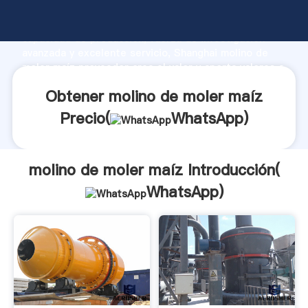
molino de moler maíz fabricante Agarrando fuerte
capacidad de producción, fuerza de investigación
avanzada y excelente servicio, Shanghai molino de
moler maíz proveedor crea el valor y aporta valores a
todos los clientes.
Obtener molino de moler maíz
Precio(
WhatsApp
)
molino de moler maíz Introducción(
WhatsApp
)