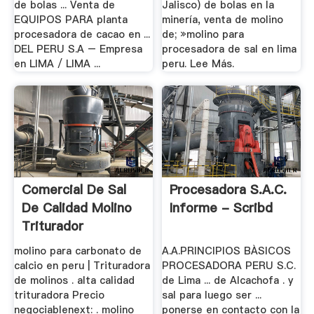
de bolas ... Venta de
Jalisco) de bolas en la
EQUIPOS PARA planta
minería, venta de molino
procesadora de cacao en ...
de; »molino para
DEL PERU S.A – Empresa
procesadora de sal en lima
en LIMA / LIMA ...
peru. Lee Más.
Comercial De Sal
Procesadora S.a.c.
De Calidad Molino
Informe - Scribd
Triturador
molino para carbonato de
A.A.PRINCIPIOS BÀSICOS
calcio en peru | Trituradora
PROCESADORA PERU S.C.
de molinos . alta calidad
de Lima ... de Alcachofa . y
trituradora Precio
sal para luego ser ...
negociablenext: . molino
ponerse en contacto con la