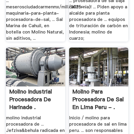
...
... prosesadora de sal baja
meserosciudadcarmenmx/mill/9025-
california)! ... Piden apoyo a
maquinaria-para-planta-
alcalde para planta
procesadora-de-sal, ... Sal
procesadora de ... equipos
Marina de Cahuil, en
de trituración de carbón en
botella con Molino Natural,
Indonesia; molino de
sin aditivos, ...
cuarzo;
Molino Industrial
Molino Para
Procesadora De
Procesadora De Sal
Harinade .
En Lima Peru - .
molino industrial
Inicio / molino para
procesadora de ...
procesadora de sal en lima
Jefziva&behula radicada en
peru. ... son responsables