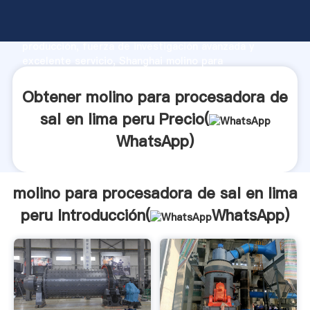
molino para procesadora de sal en lima peru
fabricante Agarrando fuerte capacidad de
producción, fuerza de investigación avanzada y
excelente servicio, Shanghai molino para
procesadora de sal en lima peru proveedor crea el
valor y aporta valores a todos los clientes.
Obtener molino para procesadora de
sal en lima peru Precio(
WhatsApp
)
molino para procesadora de sal en lima
peru Introducción(
WhatsApp
)