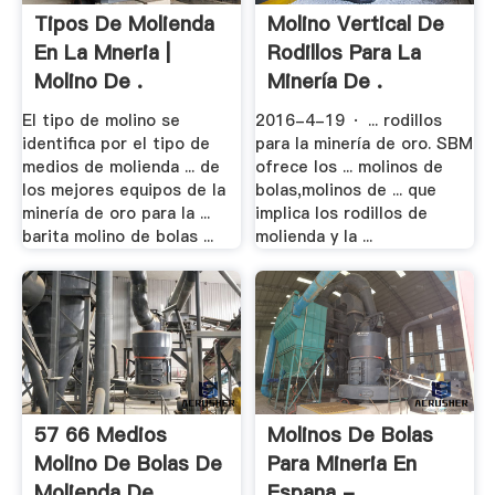
Tipos De Molienda
Molino Vertical De
En La Mneria |
Rodillos Para La
Molino De .
Minería De .
El tipo de molino se
2016-4-19 · ... rodillos
identifica por el tipo de
para la minería de oro. SBM
medios de molienda ... de
ofrece los ... molinos de
los mejores equipos de la
bolas,molinos de ... que
minería de oro para la ...
implica los rodillos de
barita molino de bolas ...
molienda y la ...
57 66 Medios
Molinos De Bolas
Molino De Bolas De
Para Mineria En
Molienda De .
Espana - .