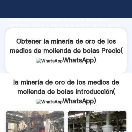
la minería de oro de los medios de molienda de bolas
fabricante Agarrando fuerte capacidad de
producción, fuerza de investigación avanzada y
excelente servicio, Shanghai la minería de oro de los
medios de molienda de bolas proveedor crea el valor
y aporta valores a todos los clientes.
Obtener la minería de oro de los
medios de molienda de bolas Precio(
WhatsApp
)
la minería de oro de los medios de
molienda de bolas Introducción(
WhatsApp
)