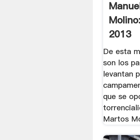
Manuel
Molino
2013
De esta m
son los p
levantan p
campament
que se op
torrencial
Martos Mo