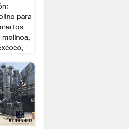
ón:
lino para
 martos
 molinoa,
excoco,