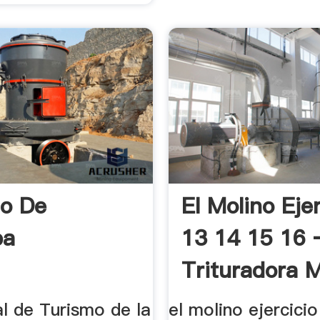
o De
El Molino Eje
ba
13 14 15 16 
Trituradora Mó
l de Turismo de la
el molino ejercici