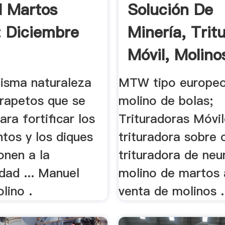
 Martos
Solución De
: Diciembre
Minería, Trit
Móvil, Molino
isma naturaleza
MTW tipo europeo
arapetos que se
molino de bolas;
ara fortificar los
Trituradoras Móvil
os y los diques
trituradora sobre 
onen a la
trituradora de neum
idad ... Manuel
molino de martos 
lino .
venta de molinos .