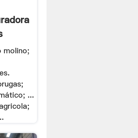
uradora
s
 molino;
es.
orugas;
ático; ...
agricola;
..