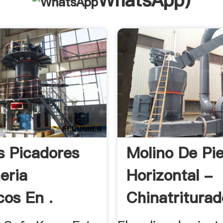
WhatsApp
)
s Picadores
Molino De Pi
eria
Horizontal -
cos En .
Chinatriturad