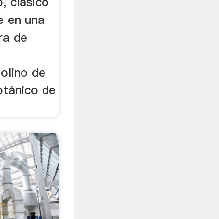
o, clásico
e en una
ra de
Molino de
otánico de