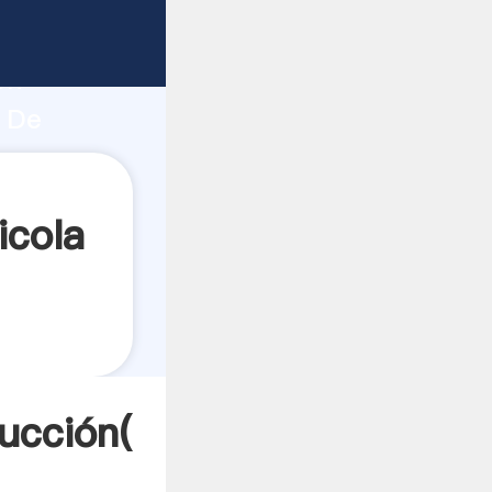
o fuerte
ón
o De
ta
icola
ucción(