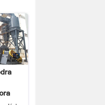
edra
ora