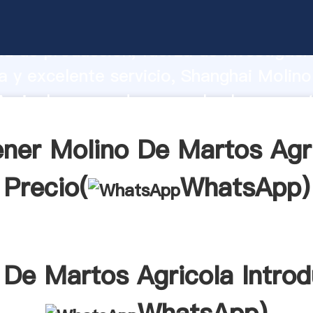
e Martos Agricola fabricante Agarrand
d de producción, fuerza de investigaci
 y excelente servicio, Shanghai Molin
gricola proveedor crea el valor y apor
a todos los clientes.
ner Molino De Martos Agr
Precio(
WhatsApp
)
 De Martos Agricola Introd