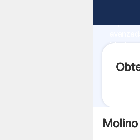
Molino D
capacida
avanzada
Martos A
valores 
Obte
Molino