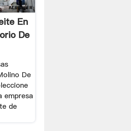
eite En
orio De
sas
Molino De
eleccione
la empresa
te de