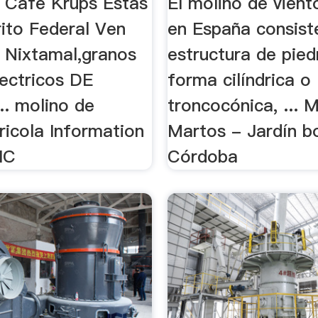
 Cafe Krups Estas
El molino de vient
rito Federal Ven
en España consist
 Nixtamal,granos
estructura de pied
lectricos DE
forma cilíndrica o
.. molino de
troncocónica, ... 
ricola Information
Martos - Jardín b
IC
Córdoba