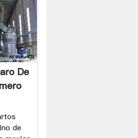
iaro De
umero
artos
ino de