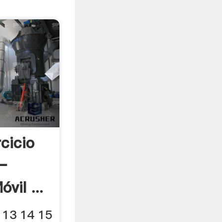
rcicio
–
vil ...
o 13 14 15