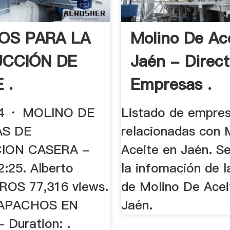
OS PARA LA
Molino De Ac
CCIÓN DE
Jaén - Direct
 .
Empresas .
4 · MOLINO DE
Listado de empre
AS DE
relacionadas con 
ION CASERA -
Aceite en Jaén. S
2:25. Alberto
la infomación de 
OS 77,316 views.
de Molino De Acei
 CAPACHOS EN
Jaén.
Duration: .