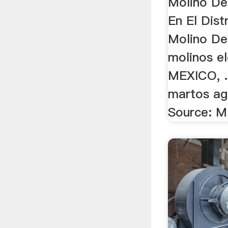
Molino De
En El Dist
Molino De
molinos e
MEXICO, .
martos ag
Source: M