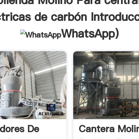
lienda Molino Para centra
ctricas de carbón Introducc
WhatsApp
)
adores De
Cantera Moli