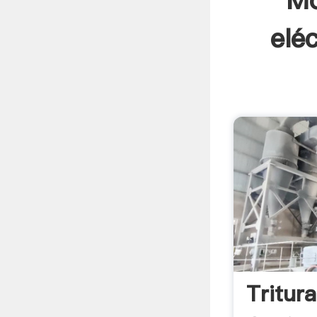
Mo
elé
Tritur