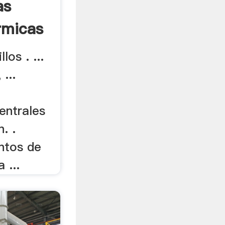
as
rmicas
los . ...
...
entrales
. .
untos de
 ...