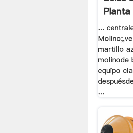
Planta
... central
Molino;,v
martillo az
molinode b
equipo cl
despuésde 
...