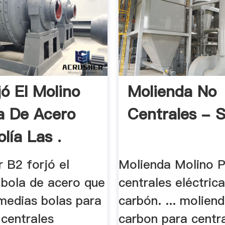
jó El Molino
Molienda No
a De Acero
Centrales - S
lía Las .
r B2 forjó el
Molienda Molino 
 bola de acero que
centrales eléctric
 medias bolas para
carbón. ... molien
 centrales
carbon para centr