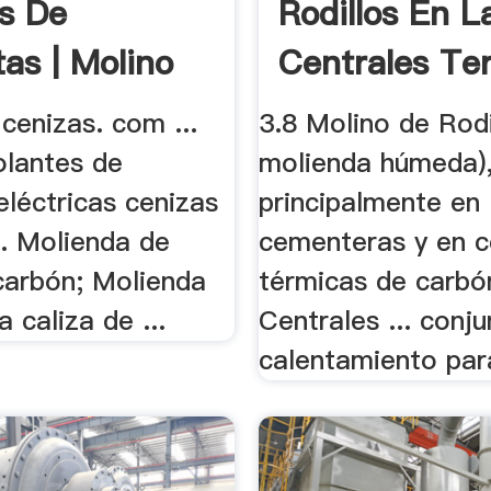
s De
Rodillos En L
as | Molino
Centrales Te
cenizas. com ...
3.8 Molino de Rodil
olantes de
molienda húmeda), 
eléctricas cenizas
principalmente en
.. Molienda de
cementeras y en c
carbón; Molienda
térmicas de carbón
a caliza de ...
Centrales ... conj
calentamiento para