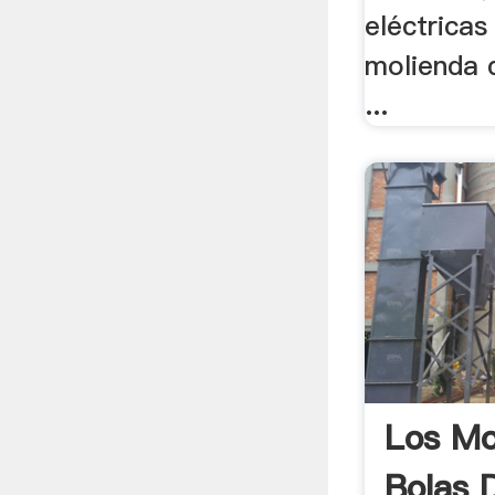
eléctricas
molienda 
...
Los Mo
Bolas 