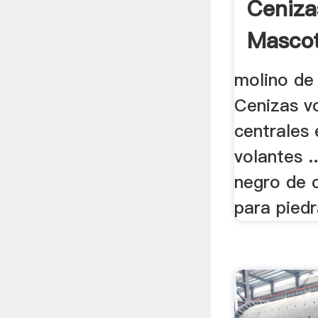
Ceniza
Mascot
De .
molino de 
Cenizas v
centrales 
volantes .
negro de 
para piedr