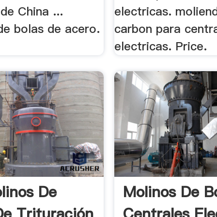
 de China ...
electricas. molien
de bolas de acero.
carbon para centr
electricas. Price.
linos De
Molinos De B
De Trituración
Centrales Ele