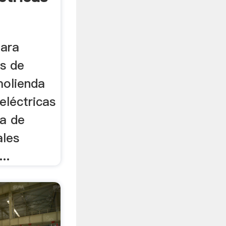
Para
as de
molienda
eléctricas
a de
ales
..