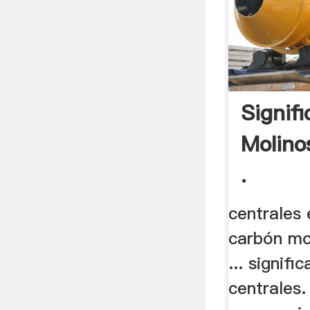
Signif
Molino
.
centrales 
carbón mo
... signif
centrales.