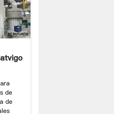
atvigo
Para
as de
da de
ales