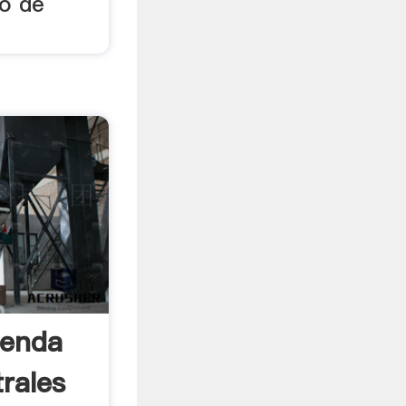
o de
ienda
rales