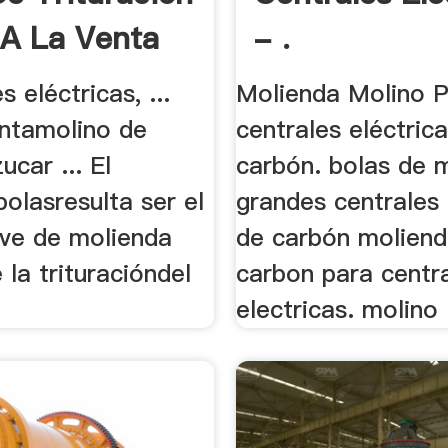
 A La Venta
- .
es eléctricas, ...
Molienda Molino 
entamolino de
centrales eléctric
ucar ... El
carbón. bolas de 
olasresulta ser el
grandes centrales 
ave de molienda
de carbón moliend
la trituracióndel
carbon para centr
electricas. molino .