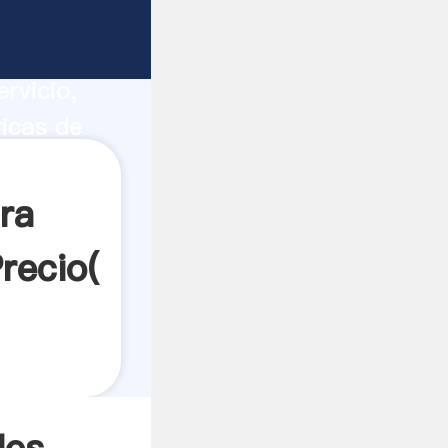
arbón
ucción,
rvicio,
ricas de
s a todos
ra
recio(