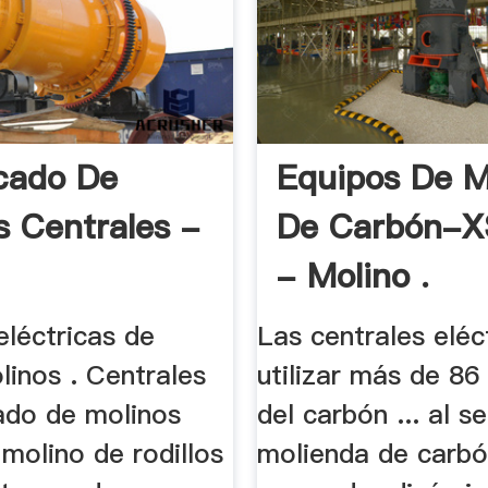
icado De
Equipos De M
s Centrales -
De Carbón-XS
- Molino .
eléctricas de
Las centrales eléc
linos . Centrales
utilizar más de 86
icado de molinos
del carbón ... al s
 molino de rodillos
molienda de carbón