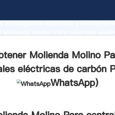
 Molino Para centrales eléctricas de c
te Agarrando fuerte capacidad de prod
e investigación avanzada y excelente se
 Molienda Molino Para centrales eléct
roveedor crea el valor y aporta valore
tes.
btener Molienda Molino Pa
ales eléctricas de carbón P
WhatsApp
)