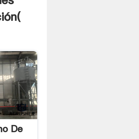
les
ión(
no De