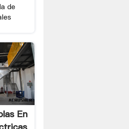
da de
ales
olas En
ctricas