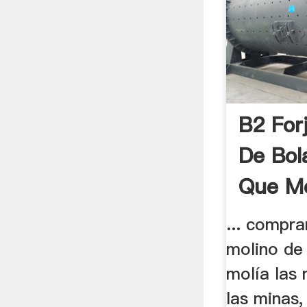
B2 For
De Bol
Que Mo
... compra
molino de
molía las
las minas,