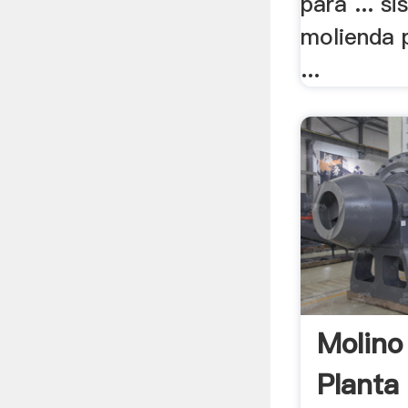
para ... s
molienda p
...
Molino
Planta