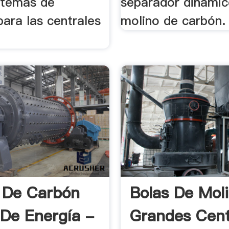
istemas de
separador dinámic
ara las centrales
molino de carbón.
 De Carbón
Bolas De Mol
 De Energía -
Grandes Cent