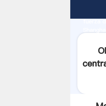
Molienda
fabrican
fuerza d
Shanghai
carbón p
los clien
O
centr