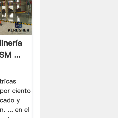
inería
M ...
tricas
 por ciento
ecado y
. ... en el