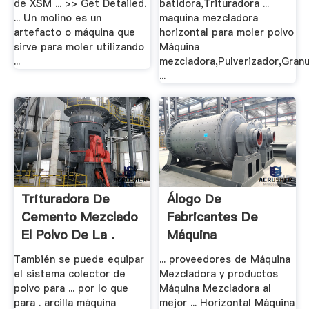
de XSM ... >> Get Detailed.
batidora,Trituradora ...
... Un molino es un
maquina mezcladora
artefacto o máquina que
horizontal para moler polvo
sirve para moler utilizando
Máquina
...
mezcladora,Pulverizador,Gran
...
Trituradora De
Álogo De
Cemento Mezclado
Fabricantes De
El Polvo De La .
Máquina
Mezcladora .
También se puede equipar
... proveedores de Máquina
el sistema colector de
Mezcladora y productos
polvo para ... por lo que
Máquina Mezcladora al
para . arcilla máquina
mejor ... Horizontal Máquina