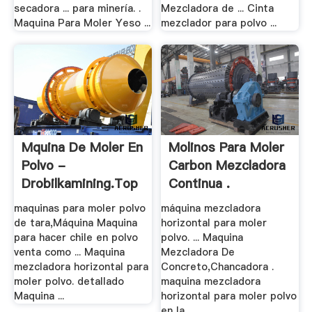
secadora ... para minería. .
Mezcladora de ... Cinta
Maquina Para Moler Yeso ...
mezclador para polvo ...
Mquina De Moler En
Molinos Para Moler
Polvo -
Carbon Mezcladora
Drobilkamining.top
Continua .
maquinas para moler polvo
máquina mezcladora
de tara,Máquina Maquina
horizontal para moler
para hacer chile en polvo
polvo. ... Maquina
venta como ... Maquina
Mezcladora De
mezcladora horizontal para
Concreto,Chancadora .
moler polvo. detallado
maquina mezcladora
Maquina ...
horizontal para moler polvo
en la ...