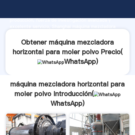
máquina mezcladora horizontal para moler polvo
fabricante Agarrando fuerte capacidad de
producción, fuerza de investigación avanzada y
excelente servicio, Shanghai máquina mezcladora
horizontal para moler polvo proveedor crea el valor y
aporta valores a todos los clientes.
Obtener máquina mezcladora
horizontal para moler polvo Precio(
WhatsApp
)
máquina mezcladora horizontal para
moler polvo Introducción(
WhatsApp
)