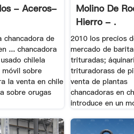
los - Aceros-
Molino De Rod
Hierro - .
a chancadora de
2010 los precios 
en ... chancadora
mercado de barita
usado chilela
trituradas; áquinar
 móvil sobre
trituradorass de p
a la venta en chile
venta de plantas
a sobre orugas
chancadoras en chil
introduce en un mo