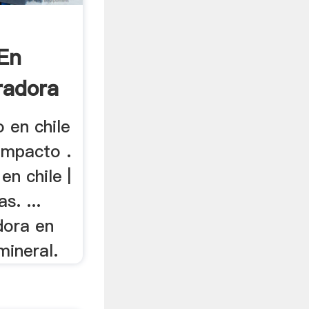
 En
radora
o en chile
Impacto .
en chile |
s. ...
dora en
mineral.