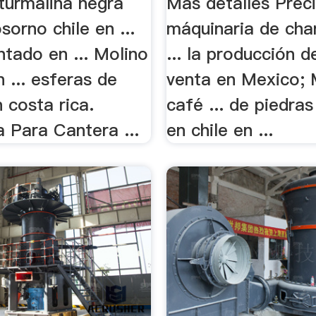
turmalina negra
Más detalles Prec
sorno chile en ...
máquinaria de ch
tado en ... Molino
... la producción 
 ... esferas de
venta en Mexico; 
 costa rica.
café ... de piedras
 Para Cantera ...
en chile en ...