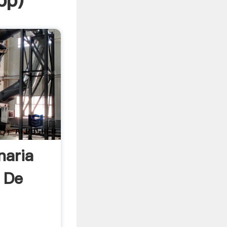
pp
)
naria
 De