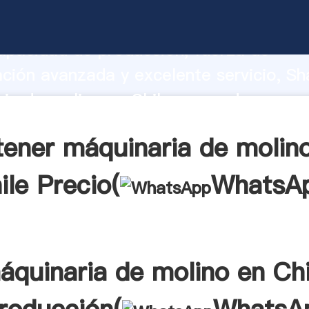
ia de molino en Chile fabricante Agar
apacidad de producción, fuerza de
ación avanzada y excelente servicio, Sh
ia de molino en Chile proveedor crea e
alores a todos los clientes.
ener máquinaria de molin
ile Precio(
WhatsA
áquinaria de molino en Chi