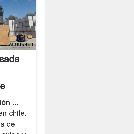
Usada
De
ón ...
n chile.
os de