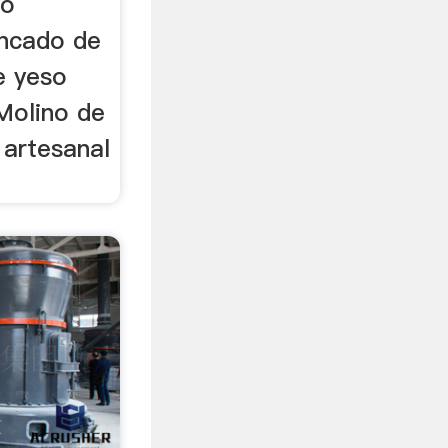
io
ancado de
de yeso
Molino de
 artesanal