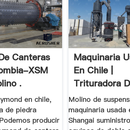
De Canteras
Maquinaria 
lombia-XSM
En Chile |
lino .
Trituradora 
Molinos
aymond en chile,
Molino de suspensi
a de piedra
maquinaria usada e
Podemos producir
Shangai suministr