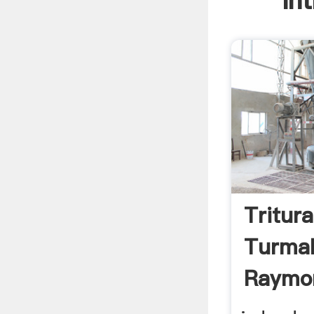
In
Tritur
Turmal
Raymo