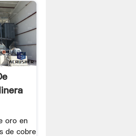
De
inera
de oro en
os de cobre