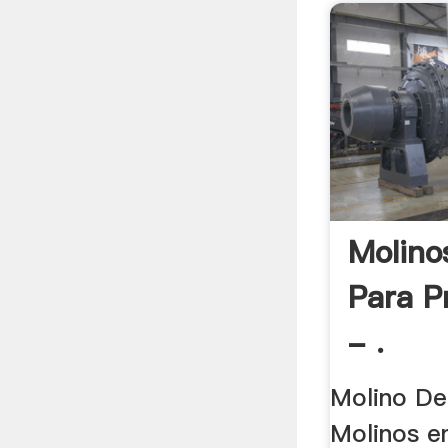
Molino
Para P
- .
Molino De
Molinos en