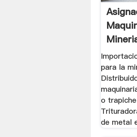
Asigna
Maquin
Mineri
Importaci
para la min
Distribuid
maquinaria
o trapiche
Triturador
de metal e