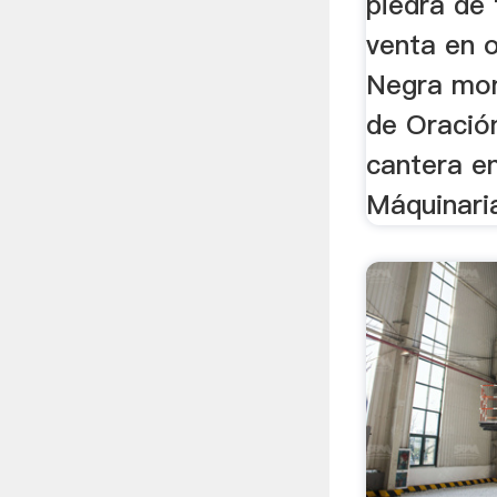
piedra de 
venta en o
Negra mon
de Oración
cantera en
Máquinaria