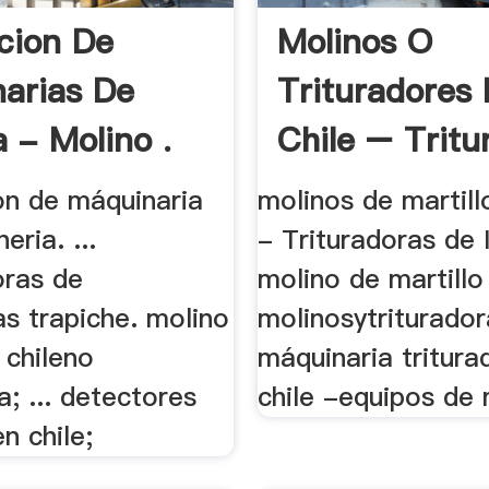
cion De
Molinos O
arias De
Trituradores
a - Molino .
Chile – Tritu
Móvil ...
on de máquinaria
molinos de martill
eria. ...
- Trituradoras de 
oras de
molino de martillo 
s trapiche. molino
molinosytrituradora
 chileno
máquinaria tritura
a; ... detectores
chile -equipos de 
n chile;