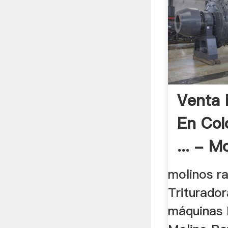
Venta 
En Co
... - Mo
molinos r
Triturador
máquinas 