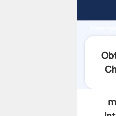
máquinar
fuerte c
investig
máquinar
aporta v
Obt
Ch
m