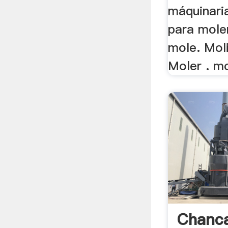
máquinaria
para moler
mole. Mol
Moler . mo
Chanca