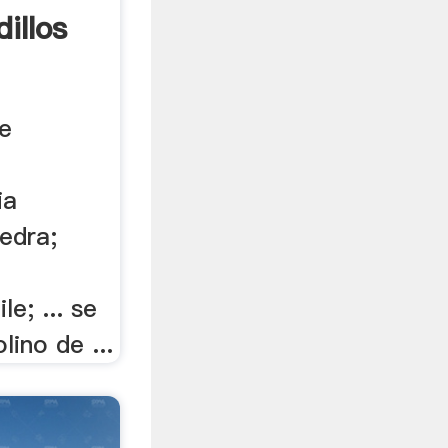
illos
de
ia
iedra;
e; ... se
lino de ...