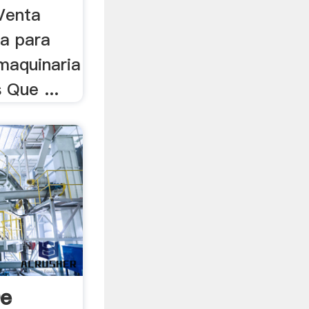
 Venta
na para
maquinaria
 Que ...
De