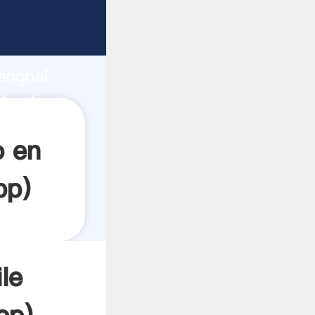
rando
anghai
l valor y
o en
pp
)
le