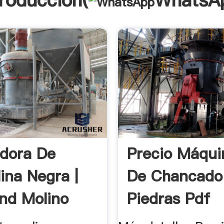
troducción(
WhatsA
adora De
Precio Máqui
ina Negra |
De Chancado
nd Molino
Piedras Pdf