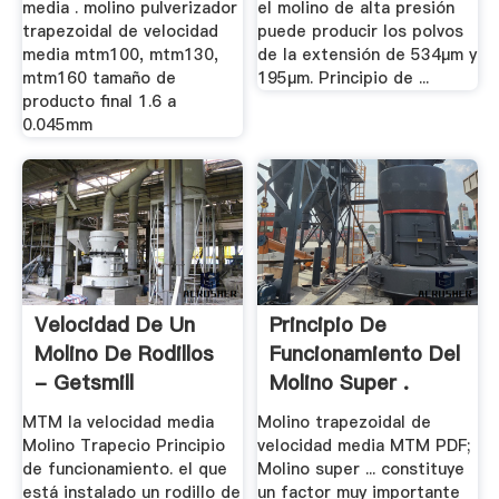
media . molino pulverizador
el molino de alta presión
trapezoidal de velocidad
puede producir los polvos
media mtm100, mtm130,
de la extensión de 534μm y
mtm160 tamaño de
195μm. Principio de ...
producto final 1.6 a
0.045mm
Velocidad De Un
Principio De
Molino De Rodillos
Funcionamiento Del
- Getsmill
Molino Super .
MTM la velocidad media
Molino trapezoidal de
Molino Trapecio Principio
velocidad media MTM PDF;
de funcionamiento. el que
Molino super ... constituye
está instalado un rodillo de
un factor muy importante