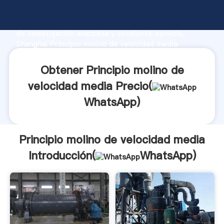
Principio molino de velocidad media fabricante
Agarrando fuerte capacidad de producción, fuerza
de investigación avanzada y excelente servicio,
Shanghai Principio molino de velocidad media
proveedor crea el valor y aporta valores a todos los
clientes.
Obtener Principio molino de
velocidad media Precio(
WhatsApp
)
Principio molino de velocidad media
Introducción(
WhatsApp
)