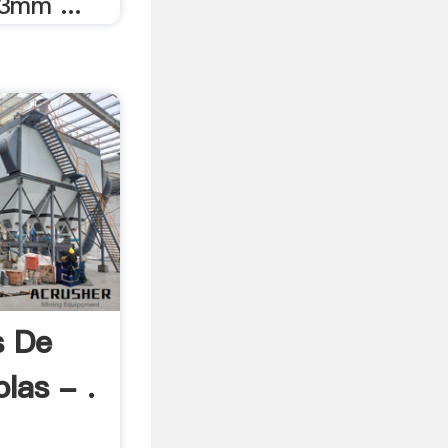
13mm ...
 De
las - .