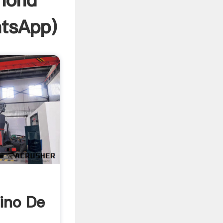
mond
tsApp
)
ino De