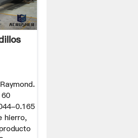
illos
s Raymond.
160
044-0.165
e hierro,
 producto