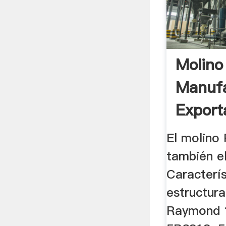
Molino
Manufa
Export
El molino
también el
Caracterís
estructura
Raymond 1