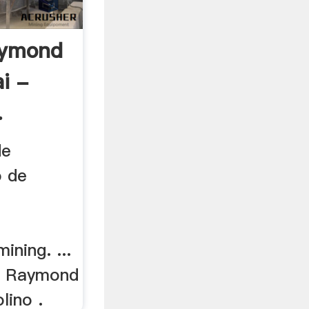
aymond
i -
.
de
o de
ining. ...
os Raymond
lino .