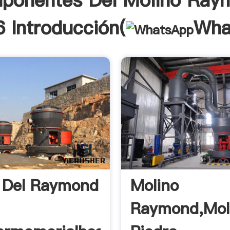
ponentes Del Molino Ray
 Introducción(
Wha
 Del Raymond
Molino
Raymond,Mol