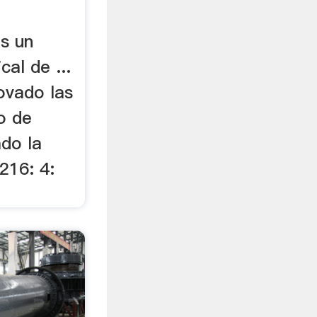
s un
cal de ...
ovado las
o de
do la
3216: 4: