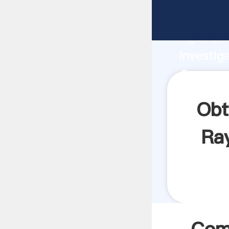
Compone
Agarrand
investig
Compone
crea el 
Obt
Ra