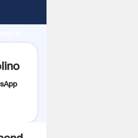
icante
rza de
anghai
veedor
es.
lino