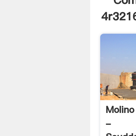
Com
4r3216
Molino
-