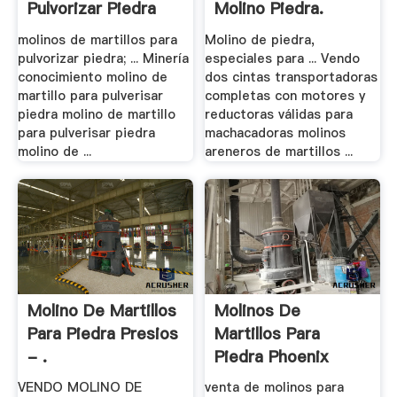
Pulvorizar Piedra
Molino Piedra.
Motor De .
molinos de martillos para
Molino de piedra,
pulvorizar piedra; ... Minería
especiales para ... Vendo
conocimiento molino de
dos cintas transportadoras
martillo para pulverisar
completas con motores y
piedra molino de martillo
reductoras válidas para
para pulverisar piedra
machacadoras molinos
molino de ...
areneros de martillos ...
Molino De Martillos
Molinos De
Para Piedra Presios
Martillos Para
- .
Piedra Phoenix
Arizona
VENDO MOLINO DE
venta de molinos para