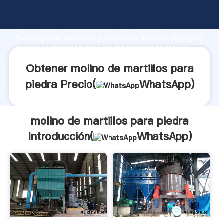
molino de martiilos para piedra fabricante Agarrando
fuerte capacidad de producción, fuerza de
investigación avanzada y excelente servicio, Shanghai
molino de martiilos para piedra proveedor crea el
valor y aporta valores a todos los clientes.
Obtener molino de martiilos para
piedra Precio(
WhatsApp
)
molino de martiilos para piedra
Introducción(
WhatsApp
)