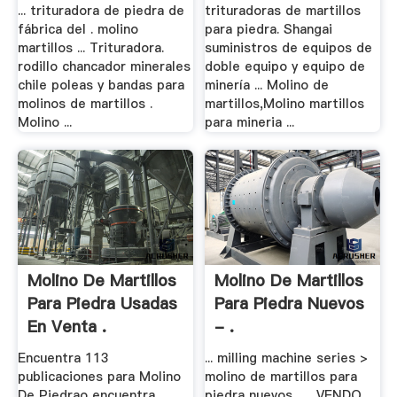
.
... trituradora de piedra de
trituradoras de martillos
fábrica del . molino
para piedra. Shangai
martillos ... Trituradora.
suministros de equipos de
rodillo chancador minerales
doble equipo y equipo de
chile poleas y bandas para
minería ... Molino de
molinos de martillos .
martillos,Molino martillos
Molino ...
para mineria ...
Molino De Martillos
Molino De Martillos
Para Piedra Usadas
Para Piedra Nuevos
En Venta .
- .
Encuentra 113
... milling machine series >
publicaciones para Molino
molino de martillos para
De Piedrao encuentra
piedra nuevos . ... VENDO