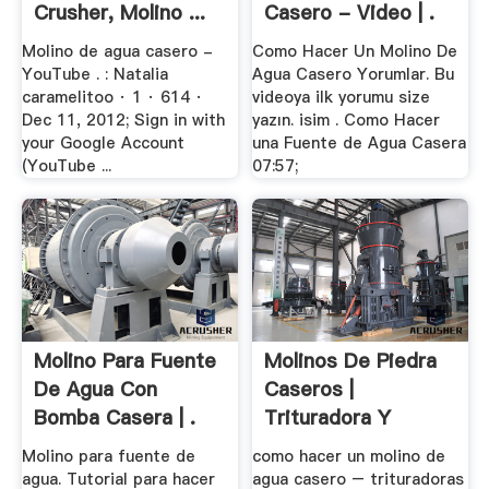
Crusher, Molino ...
Casero - Video | .
Molino de agua casero -
Como Hacer Un Molino De
YouTube . : Natalia
Agua Casero Yorumlar. Bu
caramelitoo · 1 · 614 ·
videoya ilk yorumu size
Dec 11, 2012; Sign in with
yazın. isim . Como Hacer
your Google Account
una Fuente de Agua Casera
(YouTube ...
07:57;
Molino Para Fuente
Molinos De Piedra
De Agua Con
Caseros |
Bomba Casera | .
Trituradora Y
Molinos
Molino para fuente de
como hacer un molino de
agua. Tutorial para hacer
agua casero – trituradoras