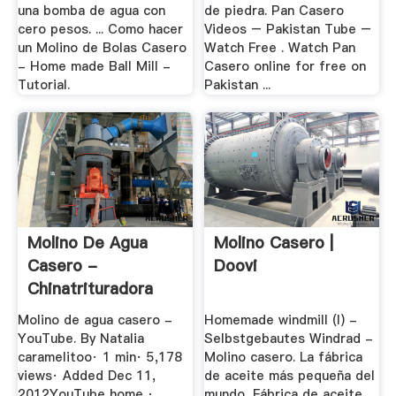
una bomba de agua con
de piedra. Pan Casero
cero pesos. ... Como hacer
Videos – Pakistan Tube –
un Molino de Bolas Casero
Watch Free . Watch Pan
- Home made Ball Mill -
Casero online for free on
Tutorial.
Pakistan ...
Molino De Agua
Molino Casero |
Casero -
Doovi
Chinatrituradora
Molino de agua casero -
Homemade windmill (I) -
YouTube. By Natalia
Selbstgebautes Windrad -
caramelitoo· 1 min· 5,178
Molino casero. La fábrica
views· Added Dec 11,
de aceite más pequeña del
2012YouTube home ·
mundo, Fábrica de aceite