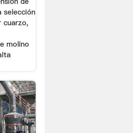
ensión de
a selección
r cuarzo,
de molino
alta