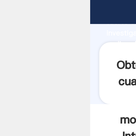
molino d
fuerte c
investig
molino d
valor y 
Obt
cua
mol