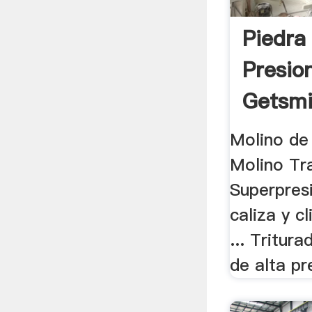
Piedra
Presio
Getsmi
Molino de 
Molino Tr
Superpresi
caliza y c
... Tritura
de alta pre