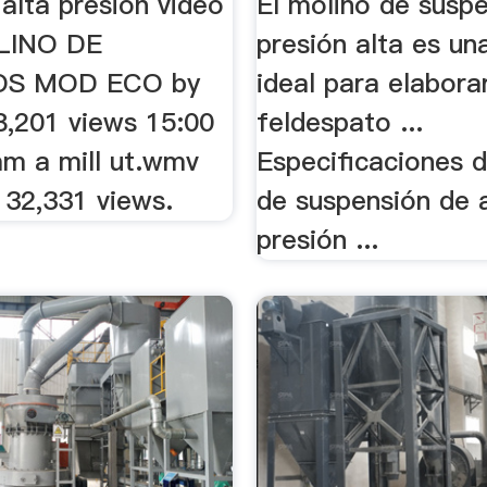
alta presion video
El molino de susp
OLINO DE
presión alta es un
OS MOD ECO by
ideal para elabora
8,201 views 15:00
feldespato ...
am a mill ut.wmv
Especificaciones 
 32,331 views.
de suspensión de 
presión ...