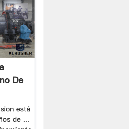
a
ino De
esion está
os de ...