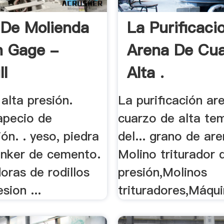
 De Molienda
La Purificaci
n Gage -
Arena De Cu
ll
Alta .
alta presión.
La purificación ar
apecio de
cuarzo de alta te
ón. . yeso, piedra
del... grano de arena
linker de cemento.
Molino triturador 
doras de rodillos
presión,Molinos
sion ...
trituradores,Máquin