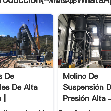
troducción(
WhatsA
s De
Molino De
les De Alta
Suspensión 
 |
Presión Alta -
rushers