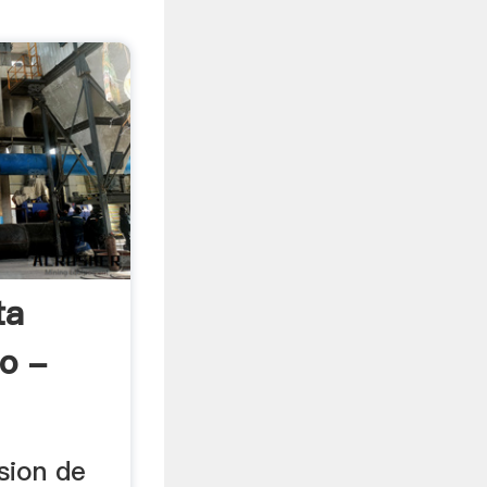
ta
o -
sion de