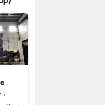
pp
)
De
 .