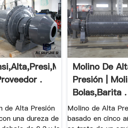
si,Alta,Presi,Molino,-
Molino De Alt
oveedor .
Presión | Mol
Bolas,Barita .
n de Alta Presión
Molino de Alta Pr
 con una dureza de
basado en cinco añ