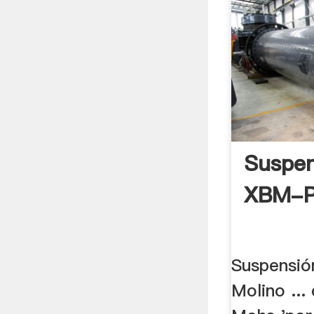
Suspen
XBM-Pr
Suspensió
Molino ...