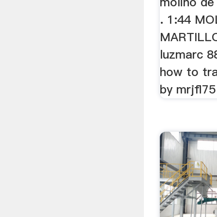
molino de 
. 1:44 M
MARTILL
luzmarc 8
how to tr
by mrjfl75