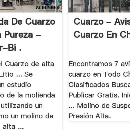
da De Cuarzo
Cuarzo - Avi
a Pureza -
Cuarzo En Chi
r-Bi .
l Cuarzo de alta
Encontramos 7 av
itio ... Se
cuarzo en Todo Ch
un estudio
Clasificados Busca
co de la molienda
Publicar Gratis. In
utilizando un
... Molino de Susp
mo un molino de
Presión Alta.
 alta ...