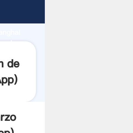
garrando
anghai
a el
n de
App
)
arzo