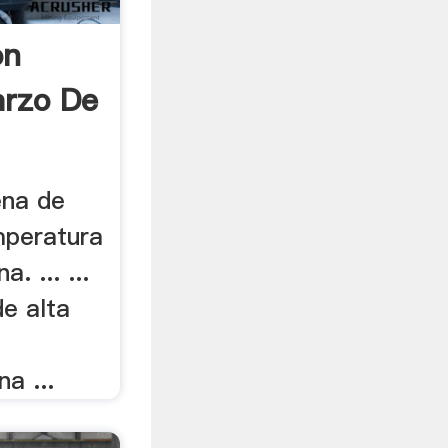
on
arzo De
ena de
mperatura
. ... ...
de alta
a ...