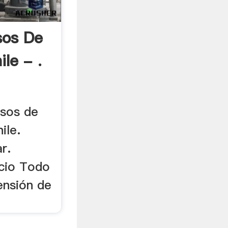
sos De
le - .
isos de
ile.
r.
icio Todo
ensión de