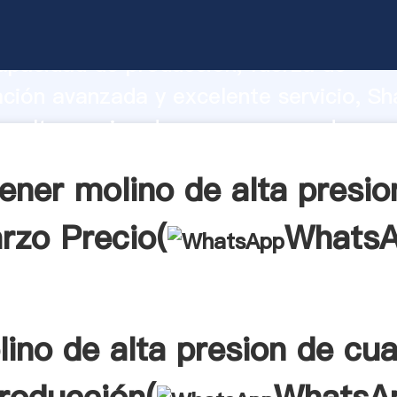
e alta presion de cuarzo fabricante A
apacidad de producción, fuerza de
ación avanzada y excelente servicio, Sh
e alta presion de cuarzo proveedor cre
aporta valores a todos los clientes.
ener molino de alta presio
rzo Precio(
Whats
ino de alta presion de cu