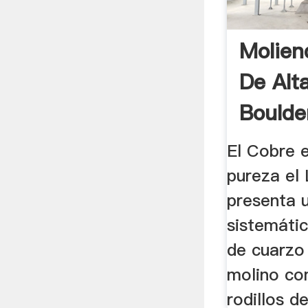
Molien
De Alt
Boulde
El Cobre e
pureza el L
presenta 
sistemáti
de cuarzo 
molino co
rodillos de