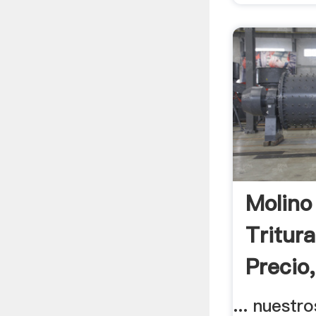
Molino
Tritur
Precio,
... nuestr