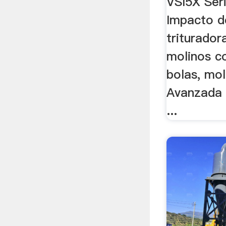
VSI5X Ser
Impacto de
triturador
molinos c
bolas, moli
Avanzada l
...