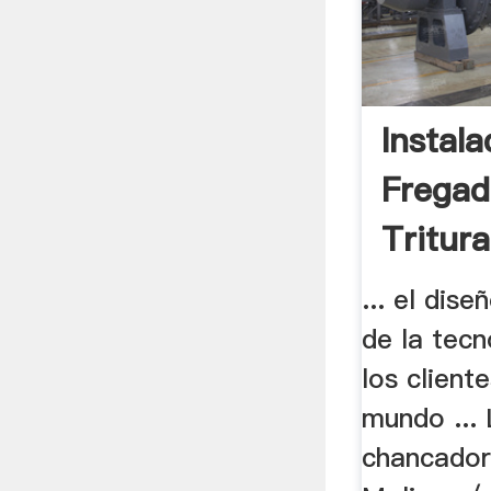
Instal
Fregad
Tritura
... el dis
de la tec
los client
mundo ... 
chancadora