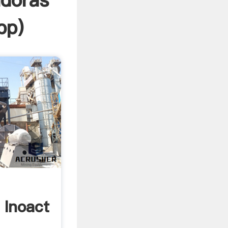
adoras
pp
)
 Inoact