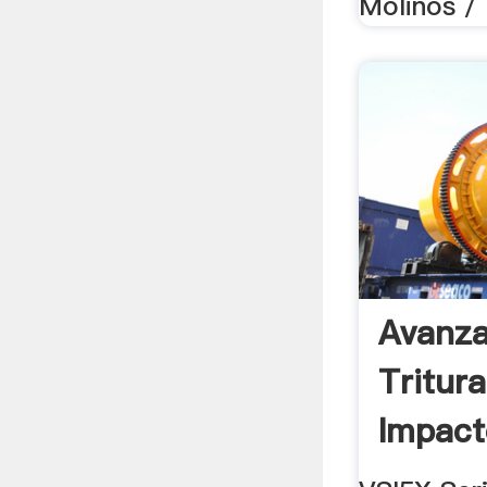
Molinos / 
Avanz
Tritur
Impact