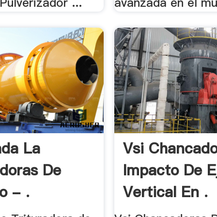
Pulverizador ...
avanzada en el mu
ada La
Vsi Chancado
adoras De
Impacto De E
o - .
Vertical En .