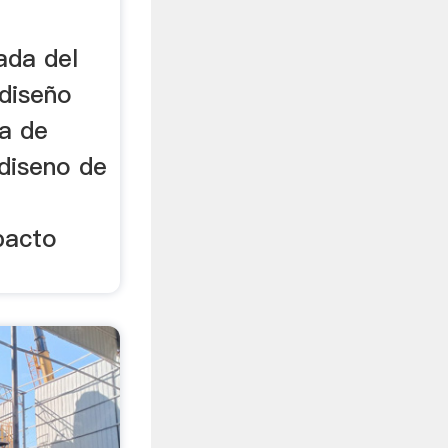
ada del
 diseño
ra de
 diseno de
pacto