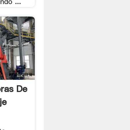
ndo ...
ras De
je