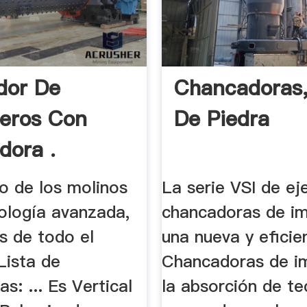
ador De
Chancadoras
eros Con
De Piedra
dora .
eño de los molinos
La serie VSI de eje
nología avanzada,
chancadoras de i
es de todo el
una nueva y eficien
Lista de
Chancadoras de i
s: ... Es Vertical
la absorción de te