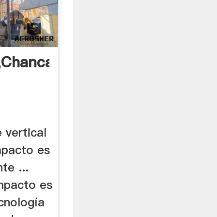
,Chancadora
 vertical
mpacto es
te ...
mpacto es
cnología