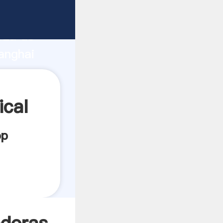
te
rza de
anghai
r crea
ical