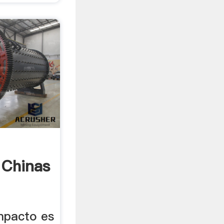
 Chinas
ng.top
mpacto es