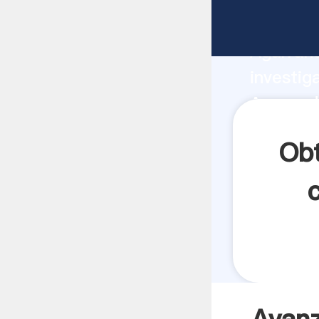
Avanzada
Agarrand
investig
Avanzada
el valor
Obt