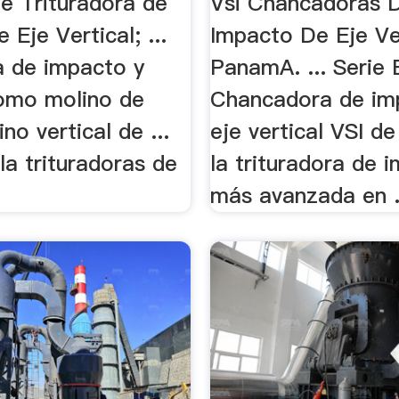
ie Trituradora de
Vsi Chancadoras 
 Eje Vertical; ...
Impacto De Eje Ve
a de impacto y
PanamA. ... Serie 
omo molino de
Chancadora de im
no vertical de ...
eje vertical VSI d
a trituradoras de
la trituradora de 
más avanzada en .