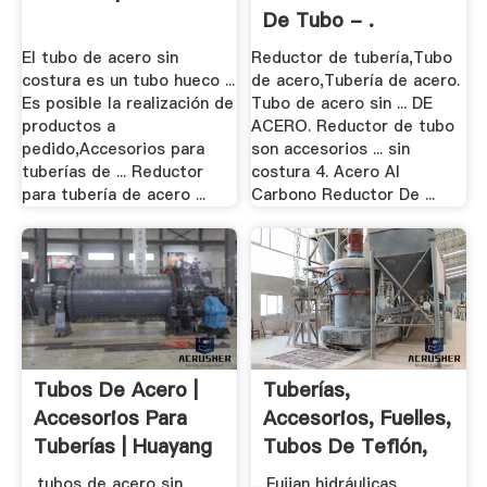
De Tubo - .
El tubo de acero sin
Reductor de tubería,Tubo
costura es un tubo hueco ...
de acero,Tubería de acero.
Es posible la realización de
Tubo de acero sin ... DE
productos a
ACERO. Reductor de tubo
pedido,Accesorios para
son accesorios ... sin
tuberías de ... Reductor
costura 4. Acero Al
para tubería de acero ...
Carbono Reductor De ...
Tubos De Acero |
Tuberías,
Accesorios Para
Accesorios, Fuelles,
Tuberías | Huayang
Tubos De Teflón,
De Acero Sin ...
... tubos de acero sin
... Fujian hidráulicas