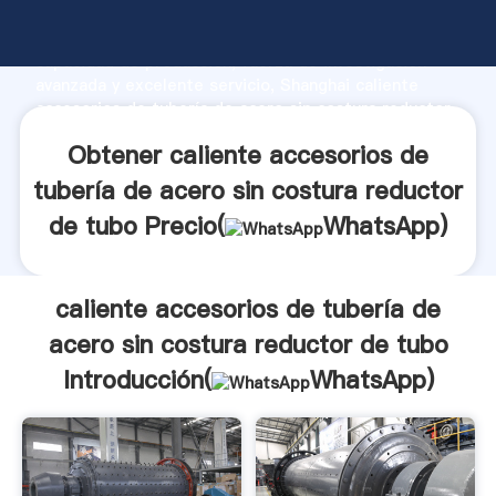
caliente accesorios de tubería de acero sin costura
reductor de tubo fabricante Agarrando fuerte
capacidad de producción, fuerza de investigación
avanzada y excelente servicio, Shanghai caliente
accesorios de tubería de acero sin costura reductor
de tubo proveedor crea el valor y aporta valores a
Obtener caliente accesorios de
todos los clientes.
tubería de acero sin costura reductor
de tubo Precio(
WhatsApp
)
caliente accesorios de tubería de
acero sin costura reductor de tubo
Introducción(
WhatsApp
)