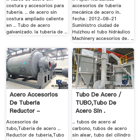
costura y accesorios para
accesorios de tubería
tubería. ... de acero sin
mecánica de acero in..
costura ampliado caliente
fecha : 2012-08-21
en ... Tubo de acero
Suministro ciudad de
galvanizado. la tubería de ...
Huizhou el tubo hidráulico
Machinery accesorios de.. ...
Acero Accesorios
Tubo De Acero /
De Tuberia
TUBO,Tubo De
Reductor -
Acero Sin .
Millccc.xyz
Accesorios de
... tubos de acero al
tubo,Tubería de acero ...
carbono, tubos de acero
Reductor de tubería,Tubo
sin alear, tubo del cilindro