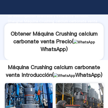
Máquina Crushing calcium carbonate venta fabricante
Agarrando fuerte capacidad de producción, fuerza
de investigación avanzada y excelente servicio,
Shanghai Máquina Crushing calcium carbonate venta
proveedor crea el valor y aporta valores a todos los
clientes.
Obtener Máquina Crushing calcium
carbonate venta Precio(
WhatsApp
)
Máquina Crushing calcium carbonate
venta Introducción(
WhatsApp
)