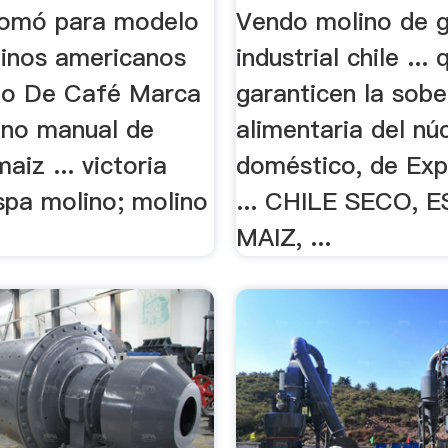
tomó para modelo
Vendo molino de 
linos americanos
industrial chile ... 
ino De Café Marca
garanticen la sobe
lino manual de
alimentaria del nú
aiz ... victoria
doméstico, de Exp
spa molino; molino
... CHILE SECO, 
MAIZ, ...