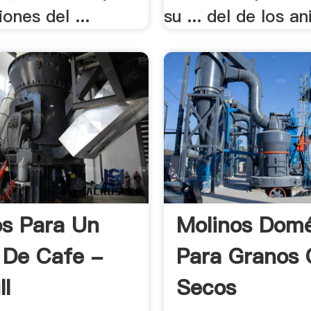
iones del ...
su ... del de los an
s Para Un
Molinos Domé
 De Cafe -
Para Granos 
ll
Secos