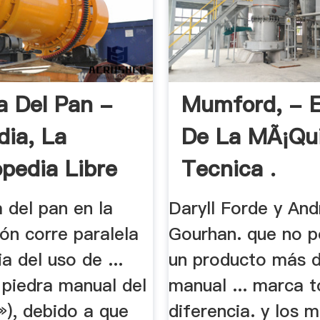
ia Del Pan -
Mumford, - E
dia, La
De La MÃ¡qu
opedia Libre
Tecnica .
a del pan en la
Daryll Forde y And
ón corre paralela
Gourhan. que no p
ia del uso de ...
un producto más d
 piedra manual del
manual ... marca t
a»), debido a que
diferencia. y los 