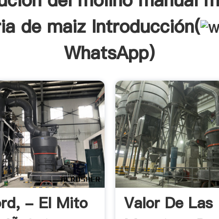
ucion del molino manual 
ria de maiz Introducción(
WhatsApp
)
d, - El Mito
Valor De Las