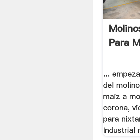
Molino
Para M
... empeza
del molino
maiz a mo
corona, vic
para nixt
Industrial 