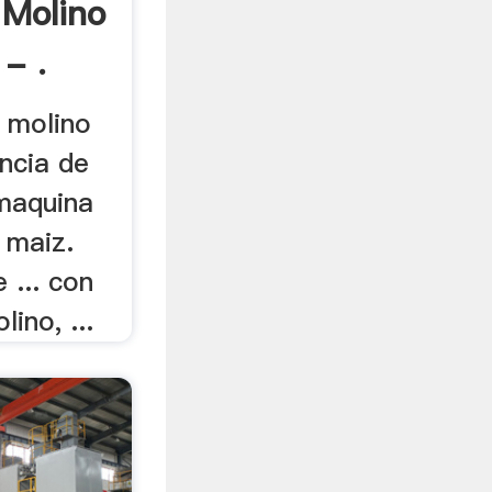
Molino
 - .
. molino
ncia de
 maquina
e maiz.
 ... con
ino, ...