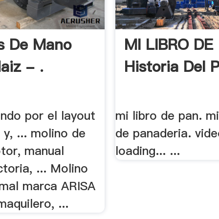
s De Mano
MI LIBRO DE
aiz - .
Historia Del 
ndo por el layout
mi libro de pan. m
 y, ... molino de
de panaderia. vid
tor, manual
loading... ...
toria, ... Molino
amal marca ARISA
maquilero, ...