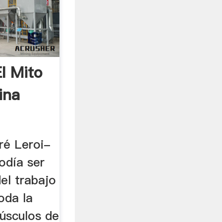
l Mito
ina
ré Leroi-
odía ser
el trabajo
oda la
músculos de