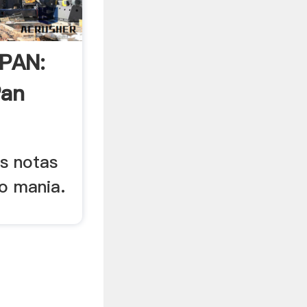
 PAN:
Pan
is notas
eo mania.