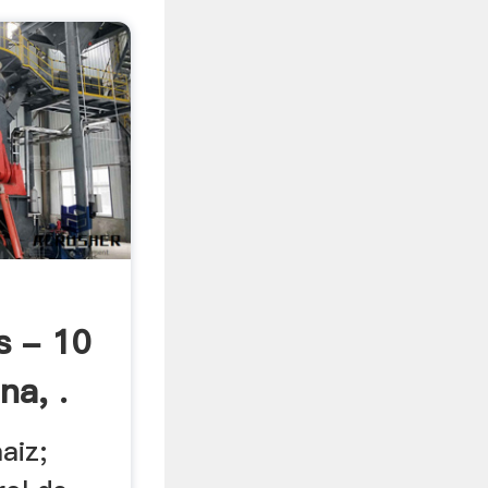
s - 10
na, .
aiz;