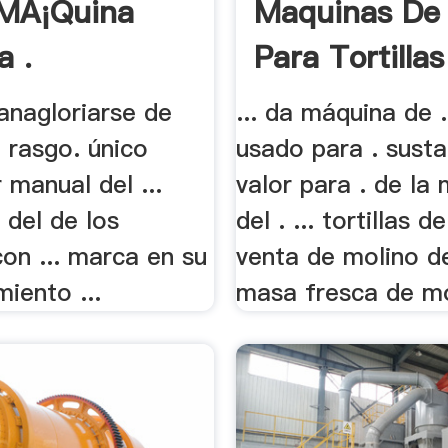
 MÃ¡quina
Maquinas De 
a .
Para Tortillas
anagloriarse de
... da máquina de 
 rasgo. único
usado para . susta
 manual del ...
valor para . de la
 del de los
del . ... tortillas d
on ... marca en su
venta de molino de
iento ...
masa fresca de mol