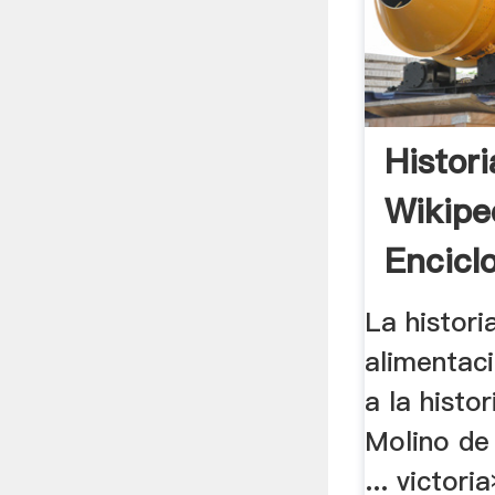
Histor
Wikipe
Encicl
La histori
alimentaci
a la histor
Molino de
... victori