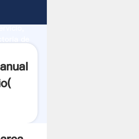
maiz
ucción,
rvicio,
ctoria de
a todos
anual
io(