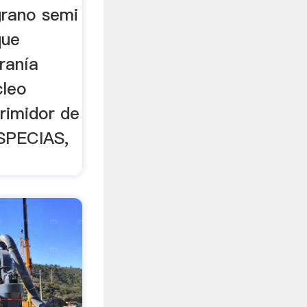
grano semi
que
ranía
cleo
rimidor de
ESPECIAS,