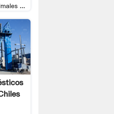
imales ...
sticos
Chiles