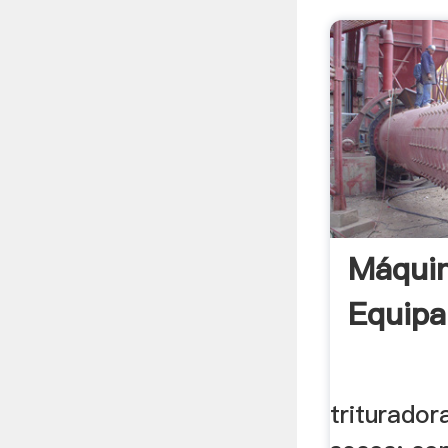
Máqui
Equipa
triturador