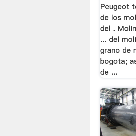
Peugeot 
de los mo
del . Mol
... del mo
grano de m
bogota; a
de ...