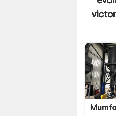
evol
victo
Mumfor