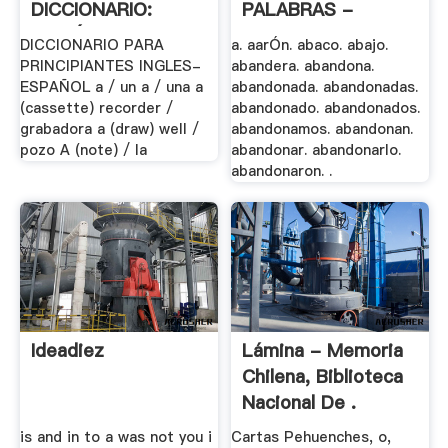
DICCIONARIO:
PALABRAS -
INGLÉS .
Actiweb.es
DICCIONARIO PARA
a. aarÓn. abaco. abajo.
PRINCIPIANTES INGLES-
abandera. abandona.
ESPAÑOL a / un a / una a
abandonada. abandonadas.
(cassette) recorder /
abandonado. abandonados.
grabadora a (draw) well /
abandonamos. abandonan.
pozo A (note) / la
abandonar. abandonarlo.
abandonaron. .
Ideadiez
Lámina - Memoria
Chilena, Biblioteca
Nacional De .
is and in to a was not you i
Cartas Pehuenches, o,