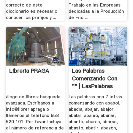
correcto de este
Trabajo en las Empresas
diccionario es necesario
dedicadas a la Producción
conocer los prefijos y ...
de Frío ...
Libreria PRAGA
Las Palabras
Comenzando Con
"" | LasPalabras
álogo de libros: busqueda
Las palabras con 7 letras
avanzada. Escríbanos a
comenzando con ababol,
info@libreriapraga o
abadìa, abajar, abajor,
llámenos al teléfono 958
abalar, abaleo, abanar,
520 101. Por favor incluya
abanto, abarca, abarse,
el número de referencia de
abasto, abatir, abazòn,