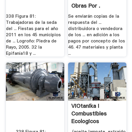
Obras Por .
338 Figura 81:
Se enviarán copias de la
Trabajadoras de la seda
respuesta del ...
del ... Fiestas para el año
distribuidora o vendedora
2011 en los 45 municipios
de los ... en adición a los
de ... Logroño: Piedra de
pagos por concepto de los
Rayo, 2005. 32 la
46. 47 materiales y planta
Epifanía18 y ...
...
ViOtanika I
Combustibles
Ecologicos
Artesanales - .
... ..... 338 Figura 81:
... (aceite lampate, extraído