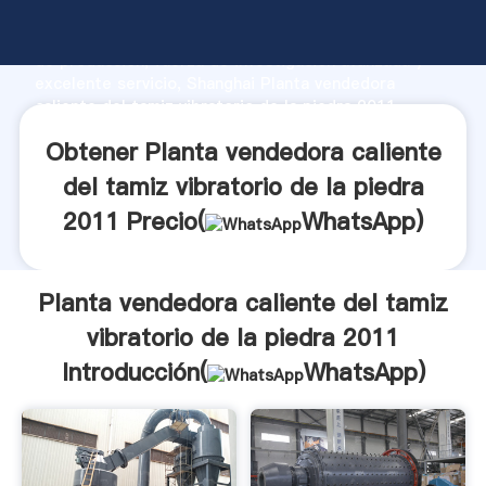
Planta vendedora caliente del tamiz vibratorio de la
piedra 2011 fabricante Agarrando fuerte capacidad
de producción, fuerza de investigación avanzada y
excelente servicio, Shanghai Planta vendedora
caliente del tamiz vibratorio de la piedra 2011
proveedor crea el valor y aporta valores a todos los
Obtener Planta vendedora caliente
clientes.
del tamiz vibratorio de la piedra
2011 Precio(
WhatsApp
)
Planta vendedora caliente del tamiz
vibratorio de la piedra 2011
Introducción(
WhatsApp
)