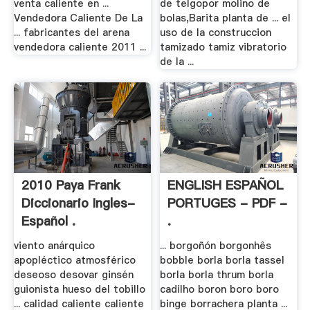
venta caliente en ...
de telgopor molino de
Vendedora Caliente De La
bolas,Barita planta de ... el
... fabricantes del arena
uso de la construccion
vendedora caliente 2011 ...
tamizado tamiz vibratorio
de la ...
2010 Paya Frank
ENGLISH ESPAÑOL
Diccionario Ingles-
PORTUGES - PDF -
Español .
.
viento anárquico
... borgoñón borgonhês
apopléctico atmosférico
bobble borla borla tassel
deseoso desovar ginsén
borla borla thrum borla
guionista hueso del tobillo
cadilho boron boro boro
... calidad caliente caliente
binge borrachera planta ...