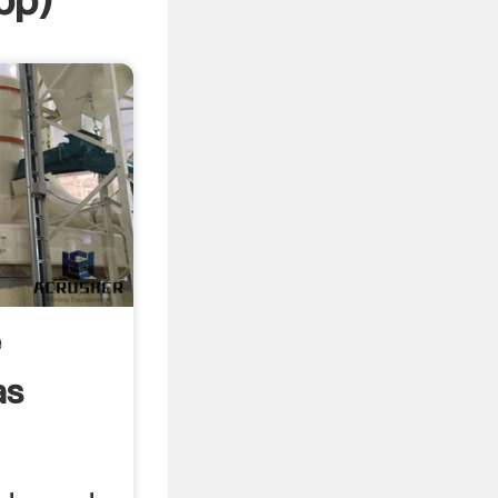
pp
)
e
as