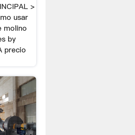
RINCIPAL >
omo usar
e molino
es by
 precio