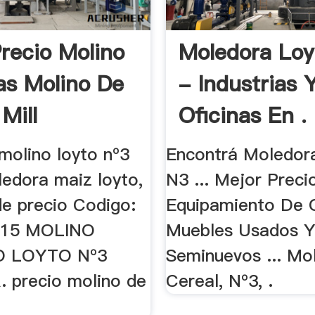
recio Molino
Moledora Loy
as Molino De
- Industrias 
Mill
Oficinas En .
molino loyto nº3
Encontrá Moledor
ledora maiz loyto,
N3 ... Mejor Precio
de precio Codigo:
Equipamiento De O
015 MOLINO
Muebles Usados 
O LOYTO Nº3
Seminuevos ... Mo
precio molino de
Cereal, Nº3, .