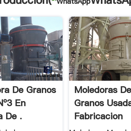
troducción(
WhatsA
ra De Granos
Moledoras D
Nº3 En
Granos Usad
 De .
Fabricacion
Argentina ...