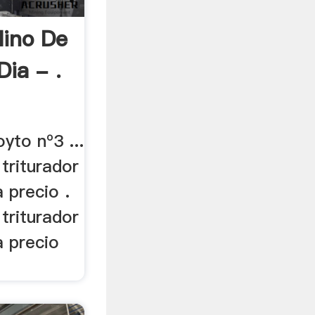
lino De
ia - .
yto nº3 ...
 triturador
 precio .
 triturador
a precio