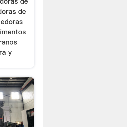
doras de
doras de
ledoras
limentos
ranos
ra y