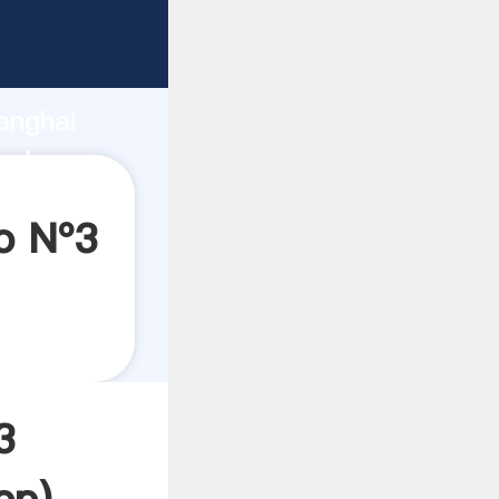
ndo
anghai
valor y
o Nº3
3