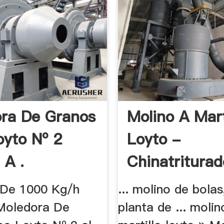
ra De Granos
Molino A Mart
oyto Nº 2
Loyto -
 A .
Chinatriturad
 De 1000 Kg/h
... molino de bolas
Moledora De
planta de ... molin