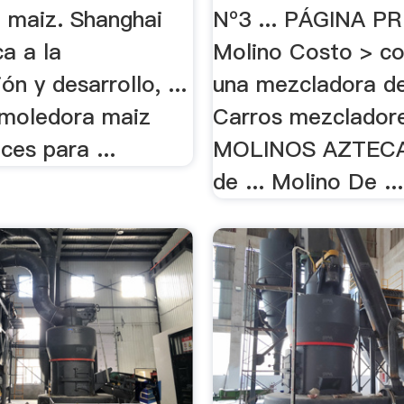
a maiz. Shanghai
Nº3 ... PÁGINA P
a a la
Molino Costo > c
ón y desarrollo, ...
una mezcladora d
 moledora maiz
Carros mezclador
aces para ...
MOLINOS AZTECA
de ... Molino De ...