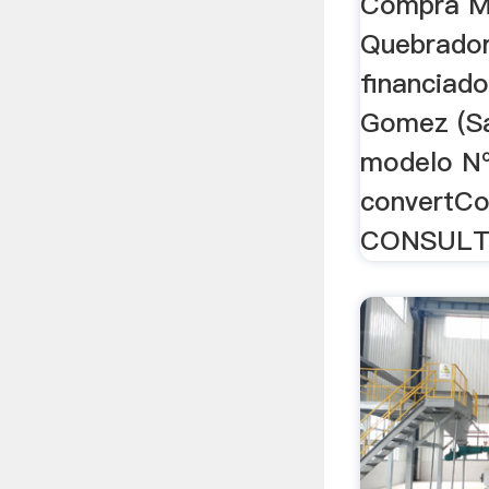
Comprá M
Quebrador
financiad
Gomez (Sa
modelo Nº
convertC
CONSULT