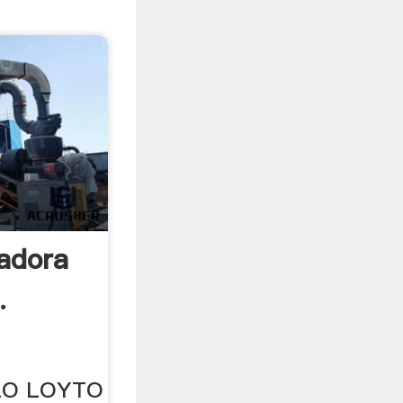
adora
.
LO LOYTO