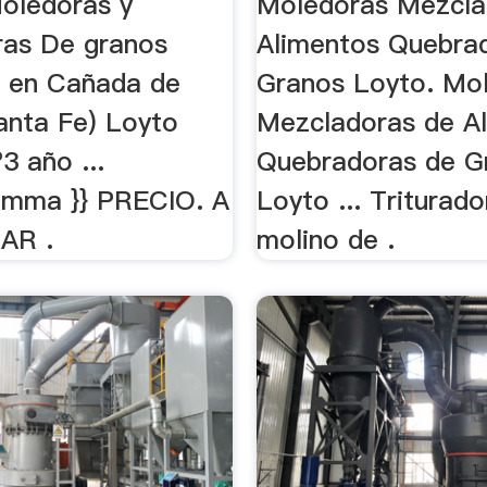
oledoras y
Moledoras Mezcla
as De granos
Alimentos Quebra
o en Cañada de
Granos Loyto. Mo
nta Fe) Loyto
Mezcladoras de A
3 año ...
Quebradoras de G
omma }} PRECIO. A
Loyto ... Triturado
AR .
molino de .