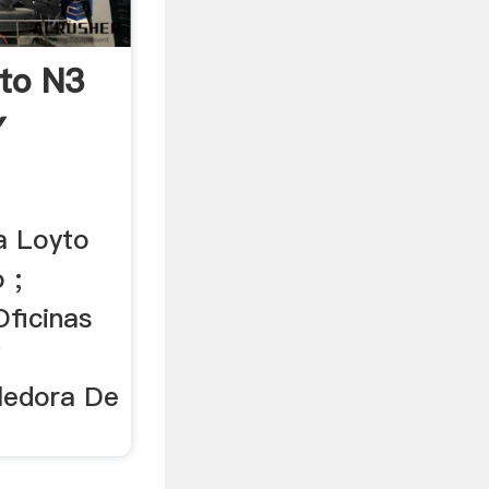
to N3
Y
a Loyto
 ;
ficinas
Y
ledora De