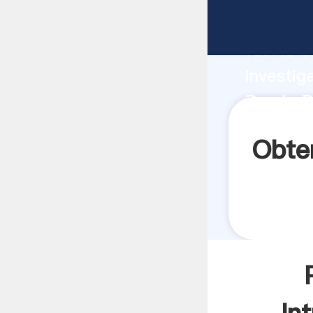
Precio 
fuerte c
investig
Precio D
aporta v
Obte