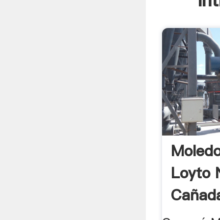
In
Moledo
Loyto 
Cañada