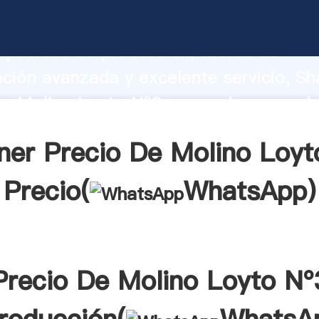
De Molino Loyto Nº3 fabricante Agarra
apacidad de producción, fuerza de
ación avanzada y excelente servicio, Sh
e Molino Loyto Nº3 proveedor crea el 
alores a todos los clientes.
ner Precio De Molino Loyt
Precio(
WhatsApp
)
Precio De Molino Loyto Nº