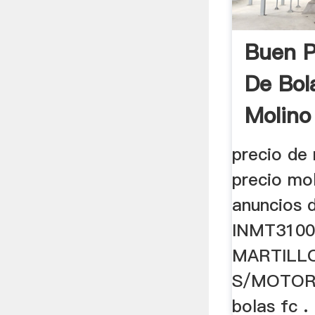
Buen P
De Bol
Molino 
precio de 
precio mo
anuncios 
INMT310
MARTILL
S/MOTOR. 
bolas fc .