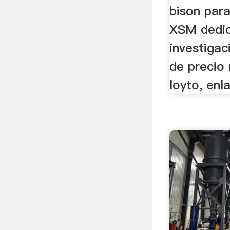
bison par
XSM dedic
investigaci
de precio
loyto, enl