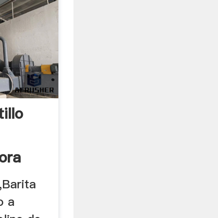
illo
ora
,Barita
o a