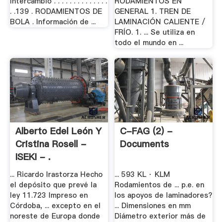
Intercambio . . . . . . . . . . . . . .
RODAMIENTOS EN
. .139 . RODAMIENTOS DE
GENERAL 1. TREN DE
BOLA . Información de ...
LAMINACIÓN CALIENTE /
FRÍO. 1. ... Se utiliza en
todo el mundo en ...
Alberto Edel León Y
C-FAG (2) -
Cristina Rosell -
Documents
ISEKI - .
... Ricardo Irastorza Hecho
... 593 KL · KLM
el depósito que prevé la
Rodamientos de ... p.e. en
ley 11.723 Impreso en
los apoyos de laminadores?
Córdoba, ... excepto en el
... Dimensiones en mm
noreste de Europa donde
Diámetro exterior más de