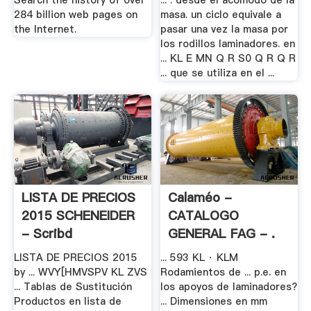
Search the history of over
... . desde el acomodo de la
284 billion web pages on
masa. un ciclo equivale a
the Internet.
pasar una vez la masa por
los rodillos laminadores. en
... KL E MN Q R S0 Q R Q R
... que se utiliza en el ...
LISTA DE PRECIOS
Calaméo -
2015 SCHENEIDER
CATALOGO
- Scribd
GENERAL FAG - .
LISTA DE PRECIOS 2015
... 593 KL · KLM
by ... WVY[HMVSPV KL ZVS
Rodamientos de ... p.e. en
... Tablas de Sustitución
los apoyos de laminadores?
Productos en lista de
... Dimensiones en mm