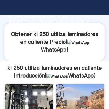
kl 250 utiliza laminadores en caliente fabricante
Agarrando fuerte capacidad de producción, fuerza
de investigación avanzada y excelente servicio,
Shanghai kl 250 utiliza laminadores en caliente
proveedor crea el valor y aporta valores a todos los
clientes.
Obtener kl 250 utiliza laminadores
en caliente Precio(
WhatsApp
)
kl 250 utiliza laminadores en caliente
Introducción(
WhatsApp
)