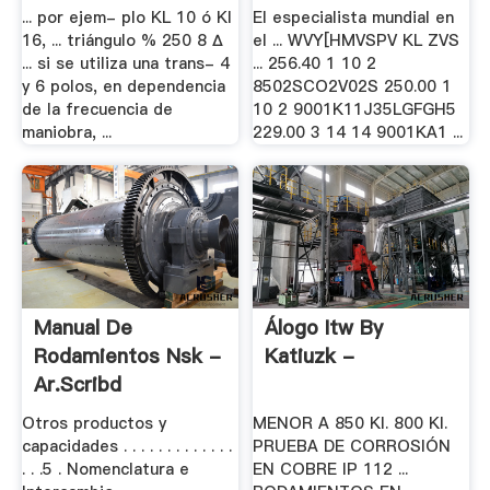
Danny .
... por ejem- plo KL 10 ó KI
El especialista mundial en
16, ... triángulo % 250 8 ∆
el ... WVY[HMVSPV KL ZVS
... si se utiliza una trans- 4
... 256.40 1 10 2
y 6 polos, en dependencia
8502SCO2V02S 250.00 1
de la frecuencia de
10 2 9001K11J35LGFGH5
maniobra, ...
229.00 3 14 14 9001KA1 ...
Manual De
Álogo Itw By
Rodamientos Nsk -
Katiuzk -
Ar.scribd
Otros productos y
MENOR A 850 Kl. 800 Kl.
capacidades . . . . . . . . . . . . .
PRUEBA DE CORROSIÓN
. . .5 . Nomenclatura e
EN COBRE IP 112 ...