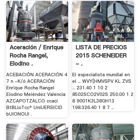
Aceración / Enrique
LISTA DE PRECIOS
Rocha Rangel,
2015 SCHENEIDER
Elodino .
- .
ACEBAClÔN ACERACIÓN 4
El especialista mundial en
7 n -K/ó ACERACIÓN
el ... WVY[HMVSPV KL ZVS
Enrique Rocha Rangel
... 231.40 1 10 2
Eiodino Meiéndez Valencia
8502SCO2V02S 250.00 1 2
AZCAPOTZALCO ccací
8 9001K3L38GH13
BtBLioTcc* UniUERSIClD
198.326.40 1 8 7 ...
bUIONOUl .