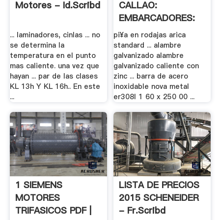
Motores - Id.scribd
CALLAO:
EMBARCADORES:
01 .
... laminadores, cinlas ... no
pi¥a en rodajas arica
se determina la
standard ... alambre
temperatura en el punto
galvanizado alambre
mas caliente. una vez que
galvanizado caliente con
hayan ... par de las clases
zinc ... barra de acero
KL 13h Y KL 16h.. En este
inoxidable nova metal
...
er308l 1 60 x 250 00 ...
1 SIEMENS
LISTA DE PRECIOS
MOTORES
2015 SCHENEIDER
TRIFASICOS PDF |
- Fr.scribd