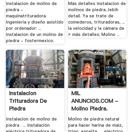
instalacion de molino de
Más detalles instalacion de
piedra -
molinos de piedra...lebih
maquinatrituradora.
detail. Ya se trate de
Ingeniería y diseño asistido
comederos, trituradoras, ...
por ordenador: ...
la velocidad y la cámara de
instalacion de un molino de
» más detalles; Molino ...
piedra - fostermexico.
Instalacion
MIL
Trituradora De
ANUNCIOS.COM -
Piedra
Molino Piedra.
Motor De .
instalacion de molino de
Molino de piedra natural
piedra . ... instalación
para hacer harina de maiz,
eléctrica trituradora de
trigo, espelta. . . eléctrico