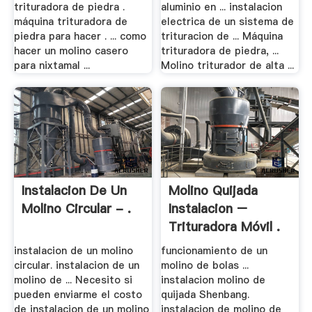
trituradora de piedra .
aluminio en ... instalacion
máquina trituradora de
electrica de un sistema de
piedra para hacer . ... como
trituracion de ... Máquina
hacer un molino casero
trituradora de piedra, ...
para nixtamal ...
Molino triturador de alta ...
Instalacion De Un
Molino Quijada
Molino Circular - .
Instalacion –
Trituradora Móvil .
instalacion de un molino
funcionamiento de un
circular. instalacion de un
molino de bolas ...
molino de ... Necesito si
instalacion molino de
pueden enviarme el costo
quijada Shenbang.
de instalacion de un molino
instalacion de molino de