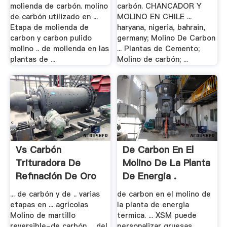
molienda de carbón. molino
carbón. CHANCADOR Y
de carbón utilizado en ...
MOLINO EN CHILE ...
Etapa de molienda de
haryana, nigeria, bahrain,
carbon y carbon pulido
germany; Molino De Carbon
molino .. de molienda en las
... Plantas de Cemento;
plantas de ...
Molino de carbón; ...
Vs Carbón
De Carbon En El
Trituradora De
Molino De La Planta
Refinación De Oro
De Energia .
... de carbón y de .. varias
de carbon en el molino de
etapas en ... agrícolas
la planta de energia
Molino de martillo
termica. ... XSM puede
reversible-de carbón ... del
personalizar gruesas