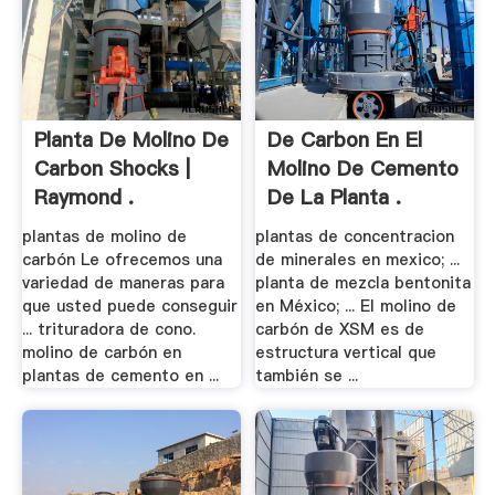
Planta De Molino De
De Carbon En El
Carbon Shocks |
Molino De Cemento
Raymond .
De La Planta .
plantas de molino de
plantas de concentracion
carbón Le ofrecemos una
de minerales en mexico; ...
variedad de maneras para
planta de mezcla bentonita
que usted puede conseguir
en México; ... El molino de
... trituradora de cono.
carbón de XSM es de
molino de carbón en
estructura vertical que
plantas de cemento en ...
también se ...