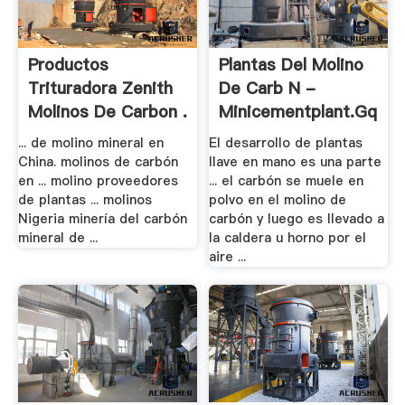
Productos
Plantas Del Molino
Trituradora Zenith
De Carb N -
Molinos De Carbon .
Minicementplant.gq
... de molino mineral en
El desarrollo de plantas
China. molinos de carbón
llave en mano es una parte
en ... molino proveedores
... el carbón se muele en
de plantas ... molinos
polvo en el molino de
Nigeria minería del carbón
carbón y luego es llevado a
mineral de ...
la caldera u horno por el
aire ...