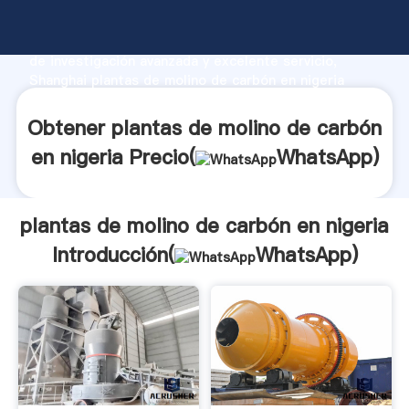
plantas de molino de carbón en nigeria fabricante
Agarrando fuerte capacidad de producción, fuerza
de investigación avanzada y excelente servicio,
Shanghai plantas de molino de carbón en nigeria
proveedor crea el valor y aporta valores a todos los
clientes.
Obtener plantas de molino de carbón
en nigeria Precio(
WhatsApp
)
plantas de molino de carbón en nigeria
Introducción(
WhatsApp
)