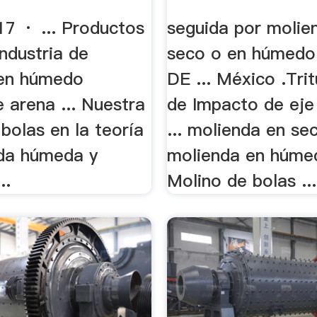
7 · ... Productos
seguida por molie
ndustria de
seco o en húmed
 en húmedo
DE ... México .Tri
 arena ... Nuestra
de Impacto de eje 
bolas en la teoría
... molienda en se
da húmeda y
molienda en húme
..
Molino de bolas ...