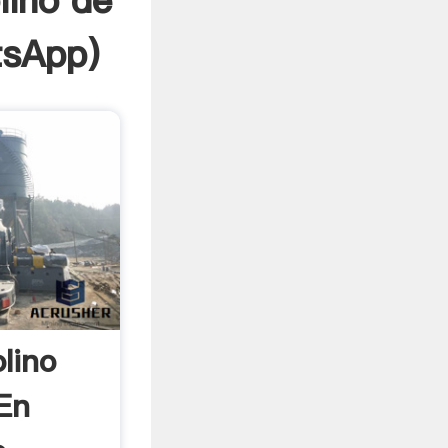
lino de
sApp
)
lino
En