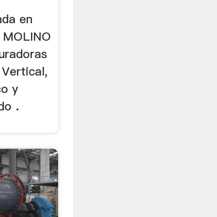
nda en
o MOLINO
turadoras
Vertical,
co y
do .