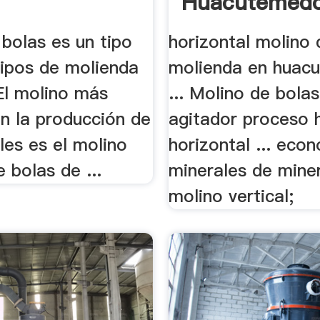
Huacutemed
bolas es un tipo
horizontal molino 
uipos de molienda
molienda en huac
.El molino más
... Molino de bola
en la producción de
agitador proceso
les es el molino
horizontal ... eco
 bolas de ...
minerales de miner
molino vertical;