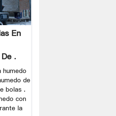
las En
 De .
en humedo
 humedo de
e bolas .
úmedo con
rante la