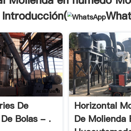
al Molienda en húmedo Mo
 Introducción(
What
ies De
Horizontal Mo
 De Bolas - .
De Molienda 