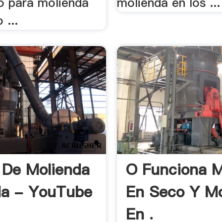
io para molienda
molienda en los ...
 ...
 De Molienda
O Funciona M
a - YouTube
En Seco Y Mo
En .