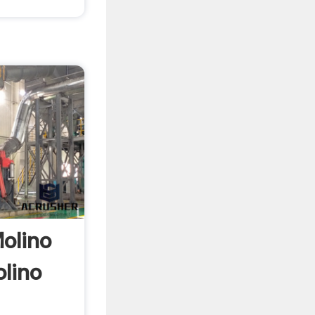
olino
lino