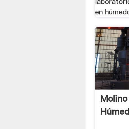
laborator
en húmedo
Molino
Húmed