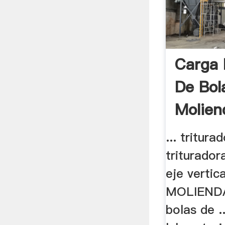
Carga 
De Bol
Molien
... tritura
triturado
eje vertica
MOLIENDA
bolas de .