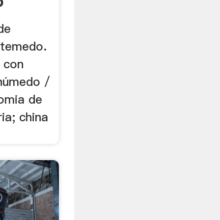
o
de
utemedo.
s con
 húmedo /
nomia de
ia; china