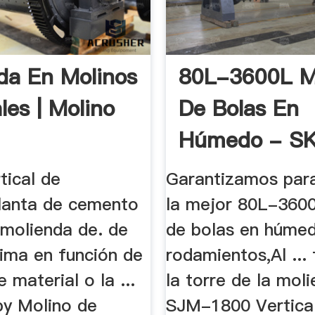
da En Molinos
80L-3600L M
les | Molino
De Bolas En
Húmedo - SK
tical de
Garantizamos para
lanta de cemento
la mejor 80L-360
a molienda de. de
de bolas en húme
ima en función de
rodamientos,Al ...
e material o la ...
la torre de la moli
y Molino de
SJM-1800 Vertical