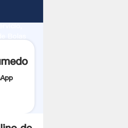
ucción,
rvicio,
de Bolas
s los
húmedo