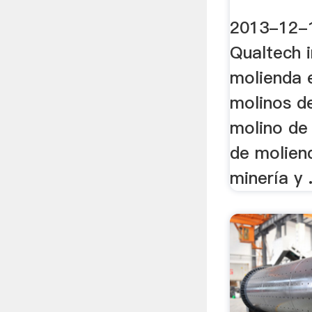
2013-12-1
Qualtech i
molienda
molinos de
molino de 
de molien
minería y .