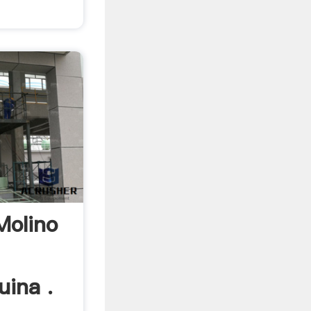
Molino
ina .