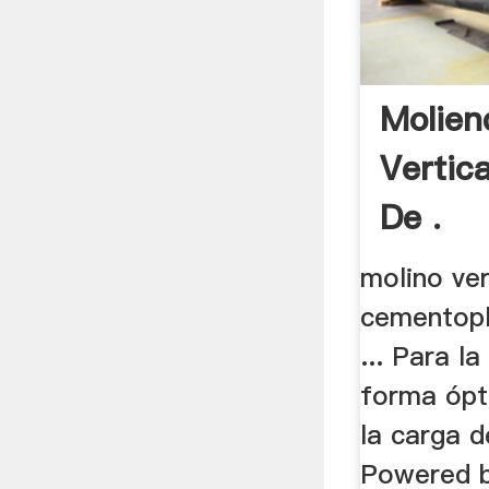
Molien
Vertica
De .
molino ver
cementop
... Para l
forma ópt
la carga d
Powered b