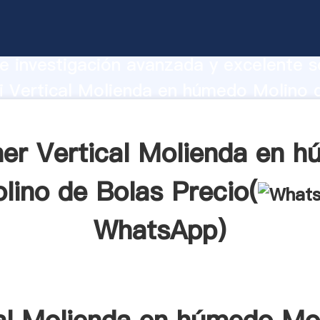
l Molienda en húmedo Molino de Bolas
te Agarrando fuerte capacidad de prod
e investigación avanzada y excelente se
i Vertical Molienda en húmedo Molino 
r crea el valor y aporta valores a todo
er Vertical Molienda en 
lino de Bolas Precio(
WhatsApp
)