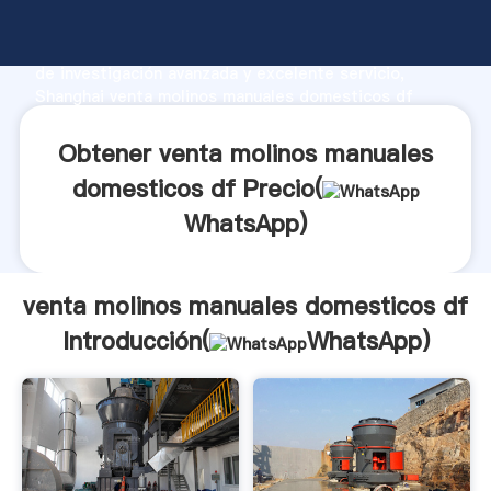
venta molinos manuales domesticos df fabricante
Agarrando fuerte capacidad de producción, fuerza
de investigación avanzada y excelente servicio,
Shanghai venta molinos manuales domesticos df
proveedor crea el valor y aporta valores a todos los
clientes.
Obtener venta molinos manuales
domesticos df Precio(
WhatsApp
)
venta molinos manuales domesticos df
Introducción(
WhatsApp
)