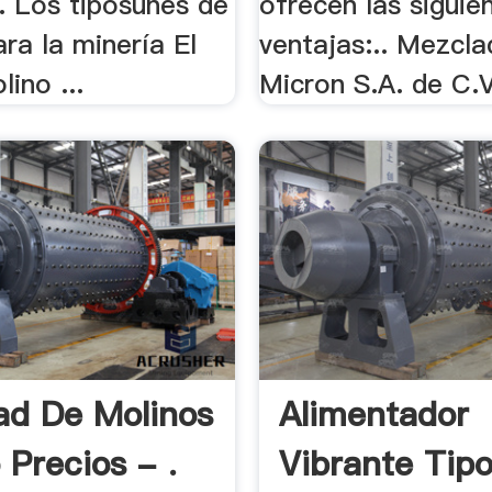
.. Los tiposunes de
ofrecen las siguie
ra la minería El
ventajas:.. Mezcl
lino ...
Micron S.A. de C.V
ad De Molinos
Alimentador
 Precios - .
Vibrante Tipo