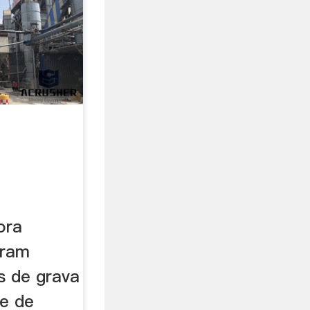
Kerala
ora
uram
as de grava
ce de