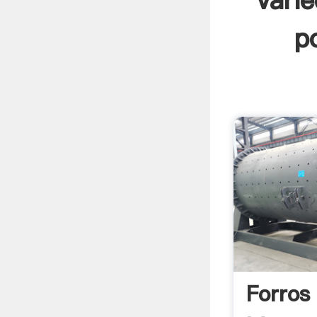
vari
p
Forros