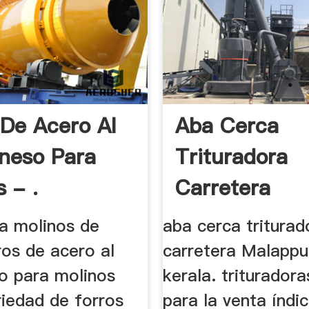
 De Acero Al
Aba Cerca
neso Para
Trituradora
 - .
Carretera
Malappuram 
ra molinos de
aba cerca triturad
ros de acero al
carretera Malapp
 para molinos
kerala. triturador
ariedad de forros
para la venta índi