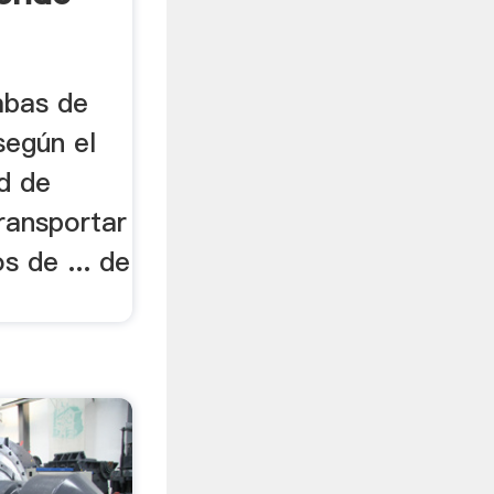
mbas de
según el
d de
transportar
s de ... de