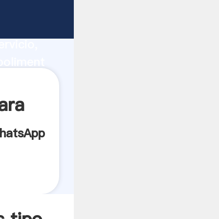
ucción,
rvicio,
poliment
s los
ara