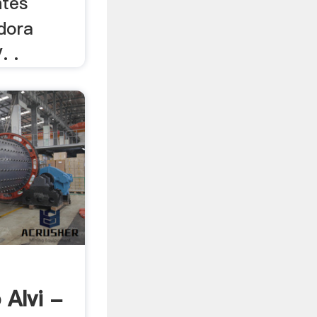
ntes
adora
. .
 Alvi -