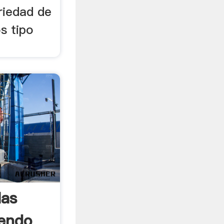
ariedad de
s tipo
las
endo