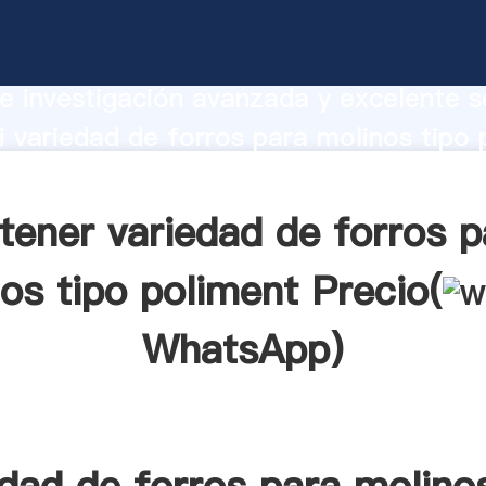
 de forros para molinos tipo poliment
te Agarrando fuerte capacidad de prod
e investigación avanzada y excelente se
 variedad de forros para molinos tipo 
r crea el valor y aporta valores a todo
tener variedad de forros p
os tipo poliment Precio(
WhatsApp
)