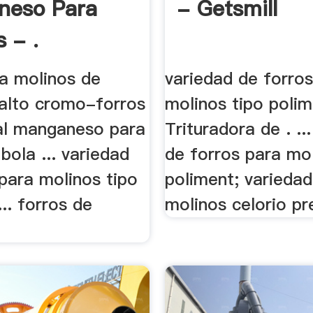
neso Para
- Getsmill
 - .
ra molinos de
variedad de forro
 alto cromo-forros
molinos tipo polim
al manganeso para
Trituradora de . ..
bola ... variedad
de forros para mol
para molinos tipo
poliment; varieda
... forros de
molinos celorio pre