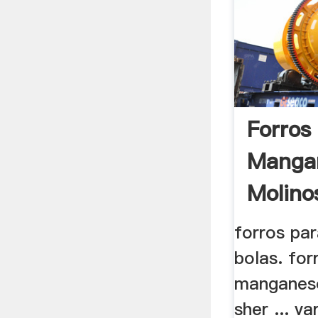
Forros
Manga
Molinos
forros pa
bolas. for
manganeso
sher ... v