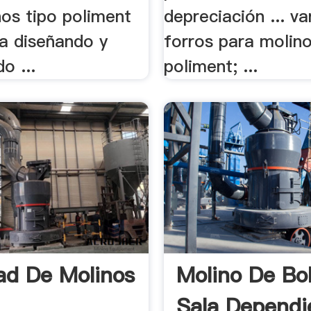
nos tipo poliment
depreciación ... v
ia diseñando y
forros para molino
o ...
poliment; ...
ad De Molinos
Molino De Bo
Sala Dependi