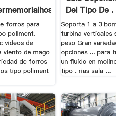
rmemorialhospital
Del Tipo De .
de forros para
Soporta 1 a 3 bo
po poliment.
turbina verticales 
: videos de
peso Gran varieda
e viento de mago
opciones ... para 
ariedad de forros
un fluido en molino
nos tipo poliment
tipo . rias sala ...