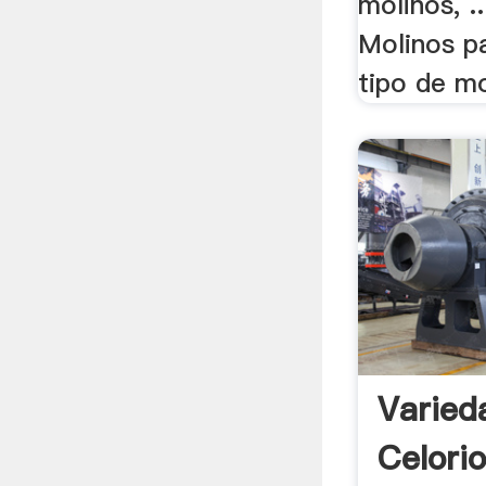
molinos, .
Molinos pa
tipo de mo
Varied
Celorio