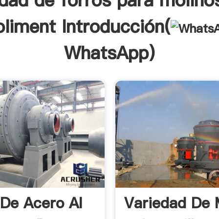
edad de forros para molinos
oliment Introducción(
WhatsApp
)
 De Acero Al
Variedad De 