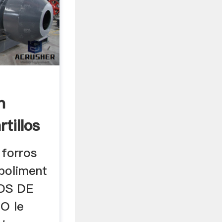
n
tillos
forros
 poliment
NOS DE
O le