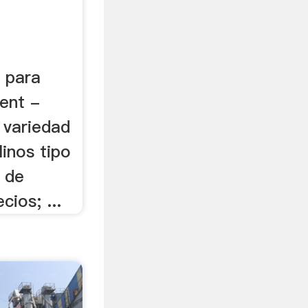
s para
ent -
. variedad
inos tipo
d de
cios; ...