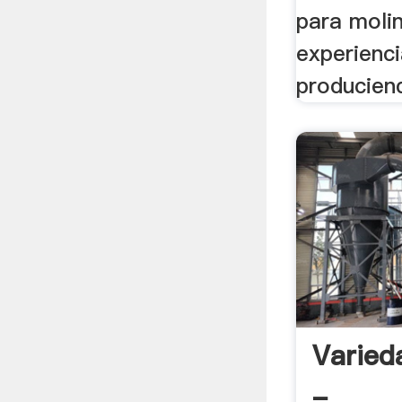
para moli
experienc
produciend
Varied
-