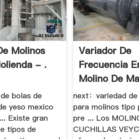
De Molinos
Variador De
olienda - .
Frecuencia E
Molino De Mar
...
 de bolas de
next：variedad de 
de yeso mexico
para molinos tipo
... Existe gran
pre ... Los MOLI
e tipos de
CUCHILLAS VEYC