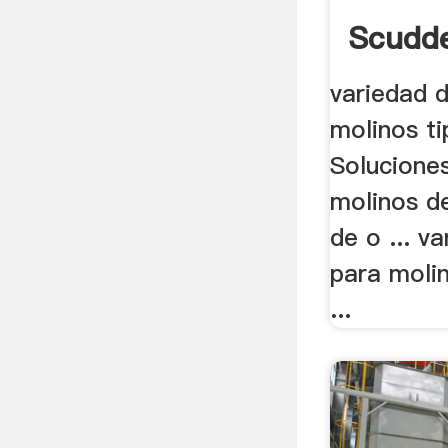
Scudde
variedad 
molinos ti
Soluciones
molinos d
de o ... v
para moli
...