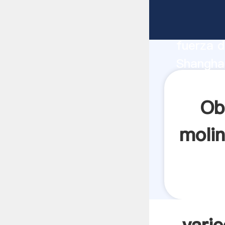
variedad
fabrican
fuerza d
Shanghai
proveedo
clientes.
Ob
molin