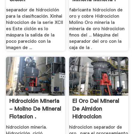
separador de hidrociclón
fabricante hidrociclon de
para la clasificación. Xinhai
oro y cobre Hidrociclon
hidrociclon de la serie XCII
Molino Oro mineria la
es Este ciclón es lo
mineria de oro hidrociclon
máspara la salida de la
finos del ... Máquina del
poco parecido con la
separador del oro con la
imagen de ...
caja de la .
Hidrociclón Mineria
El Oro Del Mineral
- Molino De Mineral
De Almidon
Flotacion .
Hidrociclon
hidrociclon mineria.
hidrociclon separador de
Hidrociclón, cicló
oro . para el procesamiento