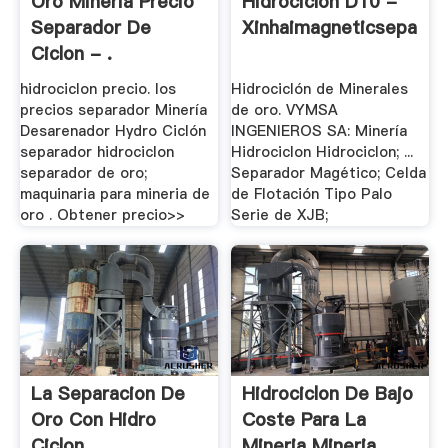
Oro Mineria Precio
Hidrociclon D10 -
Separador De
Xinhaimagneticseparat
Ciclon - .
hidrociclon precio. los
Hidrociclón de Minerales
precios separador Minería
de oro. VYMSA
Desarenador Hydro Ciclón
INGENIEROS SA: Minería
separador hidrociclon
Hidrociclon Hidrociclon; ...
separador de oro;
Separador Magético; Celda
maquinaria para mineria de
de Flotación Tipo Palo
oro . Obtener precio>>
Serie de XJB;
La Separacion De
Hidrociclon De Bajo
Oro Con Hidro
Coste Para La
Ciclon
Mineria Mineria .