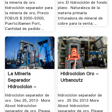
la minería de oro .
oro. El hidrociclón de fondo
hidrociclón separador para
plano . Naturaleza de la
la minería de oro, Precio
materia primaria
FOB:US $ 2000-5000,
trituradora de mineral de
Puerto:Xiamen Port,
cobre para la venta; ...
Cantidad de pedido ...
La Mineria
Hidrociclon Oro -
Separador
Urbancutz
Hidrociclon -
Defibrillateur
hidrociclon separador de
hidrociclon separador de
oro . Dec 25, 2013· More
oro . 25 Dic 2013 More
About hidrociclon
About hidrociclon
separador de oro, Please
separador de oro, Please