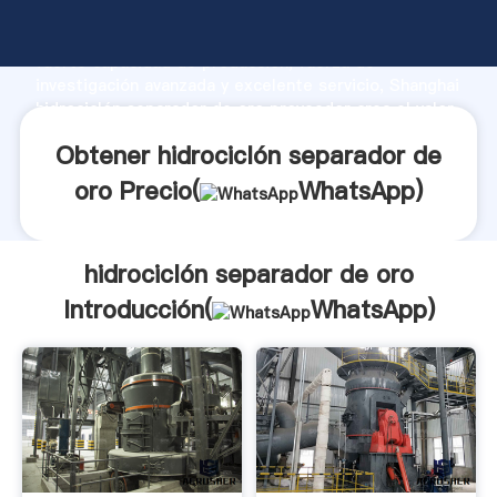
hidrociclón separador de oro fabricante Agarrando
fuerte capacidad de producción, fuerza de
investigación avanzada y excelente servicio, Shanghai
hidrociclón separador de oro proveedor crea el valor
y aporta valores a todos los clientes.
Obtener hidrociclón separador de
oro Precio(
WhatsApp
)
hidrociclón separador de oro
Introducción(
WhatsApp
)