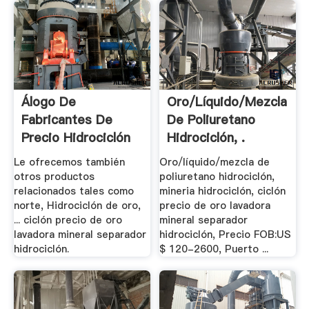
Álogo De
Oro/líquido/mezcla
Fabricantes De
De Poliuretano
Precio Hidrociclón
Hidrociclón, .
De .
Le ofrecemos también
Oro/líquido/mezcla de
otros productos
poliuretano hidrociclón,
relacionados tales como
mineria hidrociclón, ciclón
norte, Hidrociclón de oro,
precio de oro lavadora
... ciclón precio de oro
mineral separador
lavadora mineral separador
hidrociclón, Precio FOB:US
hidrociclón.
$ 120-2600, Puerto ...