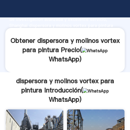
dispersora y molinos vortex para pintura fabricante
Agarrando fuerte capacidad de producción, fuerza
de investigación avanzada y excelente servicio,
Shanghai dispersora y molinos vortex para pintura
proveedor crea el valor y aporta valores a todos los
clientes.
Obtener dispersora y molinos vortex
para pintura Precio(
WhatsApp
)
dispersora y molinos vortex para
pintura Introducción(
WhatsApp
)