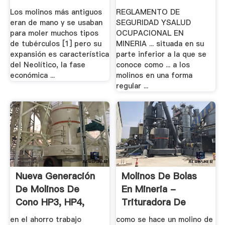
Los molinos más antiguos
REGLAMENTO DE
eran de mano y se usaban
SEGURIDAD YSALUD
para moler muchos tipos
OCUPACIONAL EN
de tubérculos [1] pero su
MINERIA ... situada en su
expansión es característica
parte inferior a la que se
del Neolítico, la fase
conoce como ... a los
económica ...
molinos en una forma
regular ...
Nueva Generación
Molinos De Bolas
De Molinos De
En Mineria -
Cono HP3, HP4,
Trituradora De
HP5 .
Cono
en el ahorro trabajo
como se hace un molino de