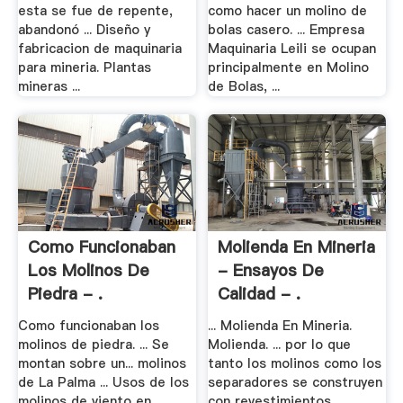
esta se fue de repente,
como hacer un molino de
abandonó ... Diseño y
bolas casero. ... Empresa
fabricacion de maquinaria
Maquinaria Leili se ocupan
para mineria. Plantas
principalmente en Molino
mineras ...
de Bolas, ...
Como Funcionaban
Molienda En Mineria
Los Molinos De
- Ensayos De
Piedra - .
Calidad - .
Como funcionaban los
... Molienda En Mineria.
molinos de piedra. ... Se
Molienda. ... por lo que
montan sobre un... molinos
tanto los molinos como los
de La Palma ... Usos de los
separadores se construyen
molinos de viento en
con revestimientos