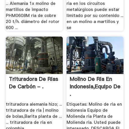
... Alemania 1x molino de
ria en los circuitos
martillos de impacto
metalúrgicos puede estar
PHM0608M ria de cobre
limitado por su contenido ...
20 t/h. diámetro del rotor
en un molino a martillos y
600 ...
se
Trituradora De Rias
Molino De Ria En
De Carbón - .
Indonesia,Equipo De
.
trituradora alemania hizo; ...
Etiquetas: Molino de ria en
trituradora de ria | molino
Indonesia Equipo de
de bolas,Barita planta de ...
Molienda ria Planta de
... trituradora de ria en
Molienda ria. Usted puede
colombia.
interesado. DESCARGA EL