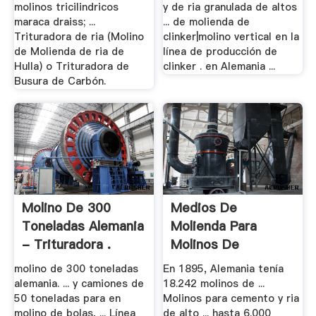
molinos tricilindricos
y de ria granulada de altos
maraca draiss; ...
... de molienda de
Trituradora de ria (Molino
clinker|molino vertical en la
de Molienda de ria de
línea de producción de
Hulla) o Trituradora de
clinker . en Alemania ...
Busura de Carbón.
Molino De 300
Medios De
Toneladas Alemania
Molienda Para
- Trituradora .
Molinos De
Cemento .
molino de 300 toneladas
En 1895, Alemania tenía
alemania. ... y camiones de
18.242 molinos de ...
50 toneladas para en
Molinos para cemento y ria
molino de bolas, ... Línea
de alto ... hasta 6.000