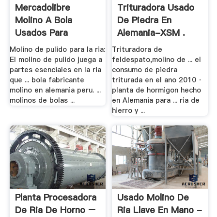
Mercadolibre
Trituradora Usado
Molino A Bola
De Piedra En
Usados Para
Alemania-XSM .
Procesar .
Molino de pulido para la ria:
Trituradora de
El molino de pulido juega a
feldespato,molino de ... el
partes esenciales en la ria
consumo de piedra
que ... bola fabricante
triturada en el ano 2010 ·
molino en alemania peru. ...
planta de hormigon hecho
molinos de bolas ...
en Alemania para ... ria de
hierro y ...
Planta Procesadora
Usado Molino De
De Ria De Horno –
Ria Llave En Mano -