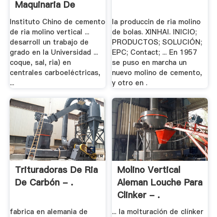
Maquinaria De
Molienda .
Instituto Chino de cemento
la produccin de ria molino
de ria molino vertical ...
de bolas. XINHAI. INICIO;
desarroll un trabajo de
PRODUCTOS; SOLUCIÓN;
grado en la Universidad ...
EPC; Contact; ... En 1957
coque, sal, ria) en
se puso en marcha un
centrales carboeléctricas,
nuevo molino de cemento,
...
y otro en .
Trituradoras De Ria
Molino Vertical
De Carbón - .
Aleman Louche Para
Clinker - .
fabrica en alemania de
... la molturación de clínker