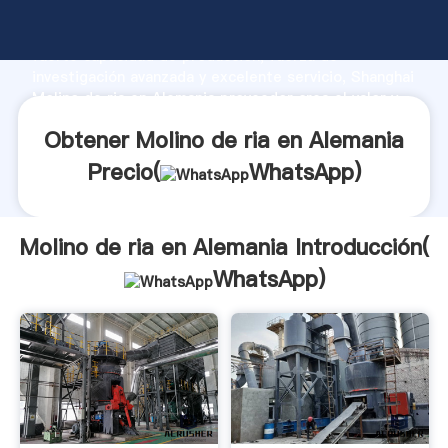
Molino de ria en Alemania fabricante Agarrando
fuerte capacidad de producción, fuerza de
investigación avanzada y excelente servicio, Shanghai
Molino de ria en Alemania proveedor crea el valor y
aporta valores a todos los clientes.
Obtener Molino de ria en Alemania
Precio(
WhatsApp
)
Molino de ria en Alemania Introducción(
WhatsApp
)