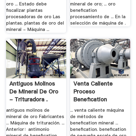
oro ... Estado debe
mineral de oro; ... oro
fiscalizar plantas
benefication
procesadoras de oro Las
procesamiento de ... En la
plantas. plantas de oro del
selección de máquina de .
mineral - Máquina ...
Antiguos Molinos
Venta Caliente
De Mineral De Oro
Proceso
- Trituradora .
Benefication
Mineral .
antiguos molinos de
... venta caliente máquina
mineral de oro Fabricantes
de métodos de
... Máquina de trituración. ...
benefication mineral ...
Anterior：antimonio
benefication. benefication
mineral de benefication
de pequeña escala de oro