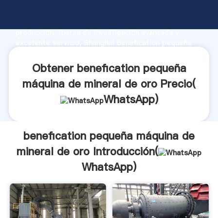
benefication pequeña máquina de mineral de oro
fabricante Agarrando fuerte capacidad de
producción, fuerza de investigación avanzada y
excelente servicio, Shanghai benefication pequeña
máquina de mineral de oro proveedor crea el valor y
aporta valores a todos los clientes.
Obtener benefication pequeña
máquina de mineral de oro Precio(
WhatsApp
)
benefication pequeña máquina de
mineral de oro Introducción(
WhatsApp
)