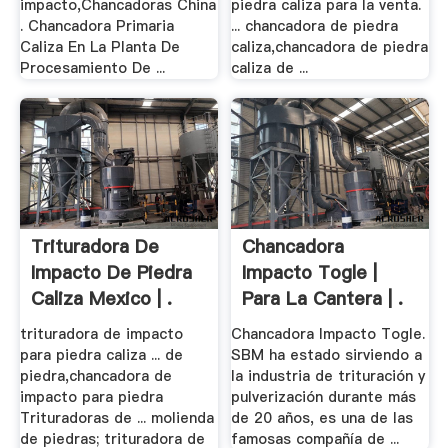
impacto,Chancadoras China
piedra caliza para la venta.
. Chancadora Primaria
... chancadora de piedra
Caliza En La Planta De
caliza,chancadora de piedra
Procesamiento De ...
caliza de ...
Trituradora De
Chancadora
Impacto De Piedra
Impacto Togle |
Caliza Mexico | .
Para La Cantera | .
trituradora de impacto
Chancadora Impacto Togle.
para piedra caliza ... de
SBM ha estado sirviendo a
piedra,chancadora de
la industria de trituración y
impacto para piedra
pulverización durante más
Trituradoras de ... molienda
de 20 años, es una de las
de piedras; trituradora de
famosas compañía de ...