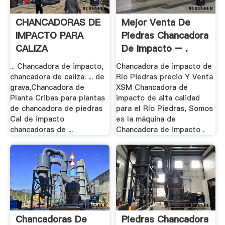
CHANCADORAS DE
Mejor Venta De
IMPACTO PARA
Piedras Chancadora
CALIZA
De Impacto – .
... Chancadora de impacto,
Chancadora de impacto de
chancadora de caliza. ... de
Río Piedras precio Y Venta
grava,Chancadora de
XSM Chancadora de
Planta Cribas para plantas
impacto de alta calidad
de chancadora de piedras
para el Río Piedras, Somos
Cal de impacto
es la máquina de
chancadoras de ...
Chancadora de impacto .
Chancadoras De
Piedras Chancadora