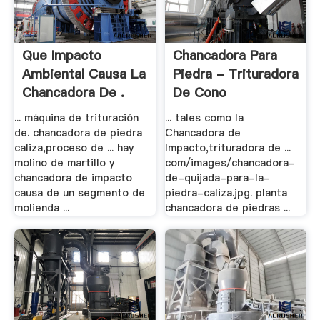
Que Impacto
Chancadora Para
Ambiental Causa La
Piedra - Trituradora
Chancadora De .
De Cono
... máquina de trituración
... tales como la
de. chancadora de piedra
Chancadora de
caliza,proceso de ... hay
Impacto,trituradora de ...
molino de martillo y
com/images/chancadora-
chancadora de impacto
de-quijada-para-la-
causa de un segmento de
piedra-caliza.jpg. planta
molienda ...
chancadora de piedras ...