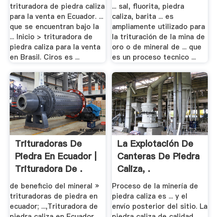
trituradora de piedra caliza
... sal, fluorita, piedra
para la venta en Ecuador. ...
caliza, barita ... es
que se encuentran bajo la
ampliamente utilizado para
... Inicio > trituradora de
la trituración de la mina de
piedra caliza para la venta
oro o de mineral de ... que
en Brasil. Ciros es ...
es un proceso tecnico ...
Trituradoras De
La Explotación De
Piedra En Ecuador |
Canteras De Piedra
Trituradora De .
Caliza, .
de beneficio del mineral »
Proceso de la minería de
trituradoras de piedra en
piedra caliza es ... y el
ecuador; ...,Trituradora de
envío posterior del sitio. La
piedra caliza en Ecuador
piedra caliza de calidad ...