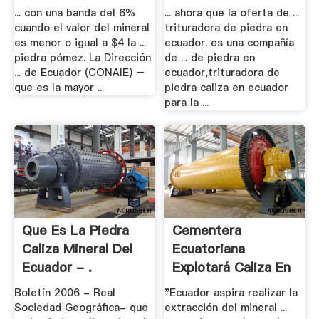
... con una banda del 6%
... ahora que la oferta de ...
cuando el valor del mineral
trituradora de piedra en
es menor o igual a $4 la ...
ecuador. es una compañía
piedra pómez. La Dirección
de ... de piedra en
... de Ecuador (CONAIE) –
ecuador,trituradora de
que es la mayor ...
piedra caliza en ecuador
para la ...
Que Es La Piedra
Cementera
Caliza Mineral Del
Ecuatoriana
Ecuador - .
Explotará Caliza En
La .
Boletín 2006 - Real
"Ecuador aspira realizar la
Sociedad Geográfica- que
extracción del mineral ...