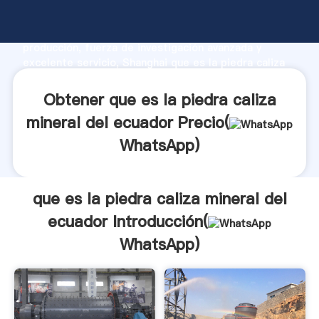
que es la piedra caliza mineral del ecuador
fabricante Agarrando fuerte capacidad de
producción, fuerza de investigación avanzada y
excelente servicio, Shanghai que es la piedra caliza
mineral del ecuador proveedor crea el valor y aporta
valores a todos los clientes.
Obtener que es la piedra caliza
mineral del ecuador Precio(
WhatsApp
)
que es la piedra caliza mineral del
ecuador Introducción(
WhatsApp
)