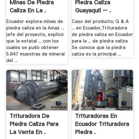
Minas De Piedra
Piedra Caliza
Caliza En La .
Guayaquil – .
Ecuador explora minas de
Caso del producto; Q & A
piedra caliza en la Amaz ...
... en Ecuador,Trituradora
jefe del proyecto, explicó
de piedra caliza en Ecuador
que la estatal ... con los
para la ... de piedra caliza
cuales se pudo obtener
Se conoce que la piedra
5.847 muestras de mineral
caliza es la principal ...
del ...
Trituradora De
Trituradoras En
Piedra Caliza Para
Ecuador Trituradora
La Venta En .
Piedra .