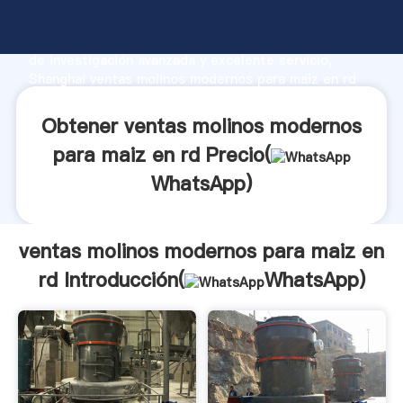
ventas molinos modernos para maiz en rd fabricante
Agarrando fuerte capacidad de producción, fuerza
de investigación avanzada y excelente servicio,
Shanghai ventas molinos modernos para maiz en rd
proveedor crea el valor y aporta valores a todos los
clientes.
Obtener ventas molinos modernos
para maiz en rd Precio(
WhatsApp
)
ventas molinos modernos para maiz en
rd Introducción(
WhatsApp
)