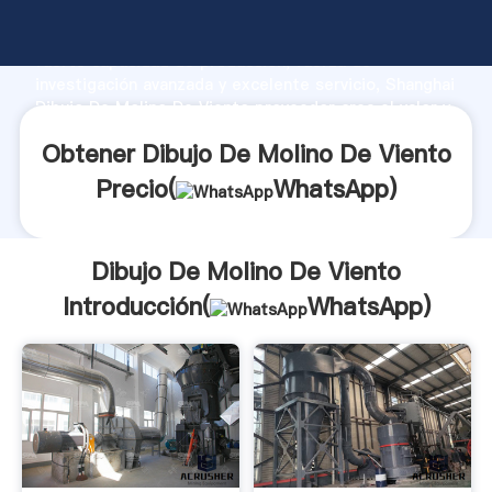
Dibujo De Molino De Viento fabricante Agarrando
fuerte capacidad de producción, fuerza de
investigación avanzada y excelente servicio, Shanghai
Dibujo De Molino De Viento proveedor crea el valor y
aporta valores a todos los clientes.
Obtener Dibujo De Molino De Viento
Precio(
WhatsApp
)
Dibujo De Molino De Viento
Introducción(
WhatsApp
)