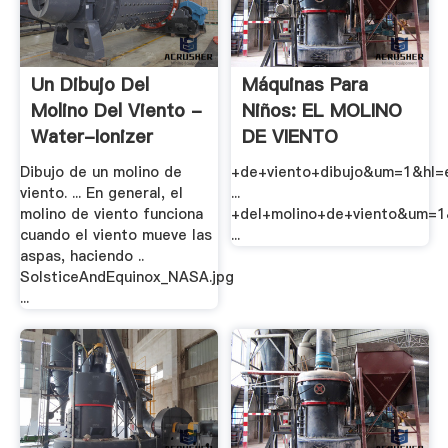
Un Dibujo Del
Máquinas Para
Molino Del Viento -
Niños: EL MOLINO
Water-Ionizer
DE VIENTO
Dibujo de un molino de
+de+viento+dibujo&um=1&hl
viento. ... En general, el
...
molino de viento funciona
+del+molino+de+viento&um=1
cuando el viento mueve las
...
aspas, haciendo ..
SolsticeAndEquinox_NASA.jpg
...