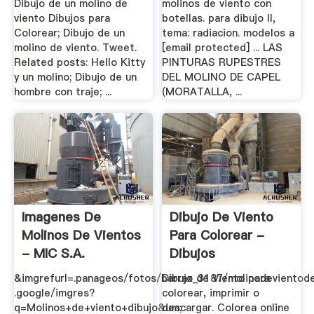
Dibujo de un molino de
molinos de viento con
viento Dibujos para
botellas. para dibujo II,
Colorear; Dibujo de un
tema: radiacion. modelos a
molino de viento. Tweet.
[email protected] ... LAS
Related posts: Hello Kitty
PINTURAS RUPESTRES
y un molino; Dibujo de un
DEL MOLINO DE CAPEL
hombre con traje; ...
(MORATALLA, ...
Imagenes De
Dibujo De Viento
Molinos De Vientos
Para Colorear -
- MIC S.A.
Dibujos
&imgrefurl=.panageos/fotos/barrax_3187/molinodevientod
Dibujo de Viento para
.google/imgres?
colorear, imprimir o
q=Molinos+de+viento+dibujo&um;
descargar. Colorea online