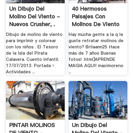
Un Dibujo Del
40 Hermosos
Molino Del Viento -
Paisajes Con
Nuevos Crusher, .
Molinos De Viento
- .
Dibujo de molino de viento
Hay mucha gente a la q le
para imprimir y colorear
guste retratar molinos de
con los niños . El Tesoro
viento? Briiaann25 Hace
de la Isla del Pirata
más de 7 años Buenas
Calavera. Cuento infantil.
fotos! .html]APRENDE
17/07/2013. Portada ›
MAGIA AQUI! maximoreno
Actividades ...
...
PINTAR MOLINOS
Un Dibujo Del
DE VIENTO -
Molino Del Viento -