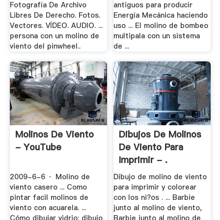
Fotografía De Archivo
antiguos para producir
Libres De Derecho. Fotos.
Energía Mecánica haciendo
Vectores. VÍDEO. AUDIO. ...
uso ... El molino de bombeo
persona con un molino de
multipala con un sistema
viento del pinwheel..
de ...
Molinos De Viento
Dibujos De Molinos
- YouTube
De Viento Para
Imprimir - .
2009-6-6 · Molino de
Dibujo de molino de viento
viento casero ... Como
para imprimir y colorear
pintar facil molinos de
con los ni?os . ... Barbie
viento con acuarela. ...
junto al molino de viento,
Cómo dibujar vidrio: dibujo
Barbie junto al molino de