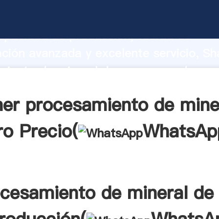
miento de mineral de oro fabricante A
apacidad de producción, fuerza de
ación avanzada y excelente servicio, Sh
iento de mineral de oro proveedor cre
aporta valores a todos los clientes.
er procesamiento de mine
ro Precio(
WhatsAp
cesamiento de mineral de