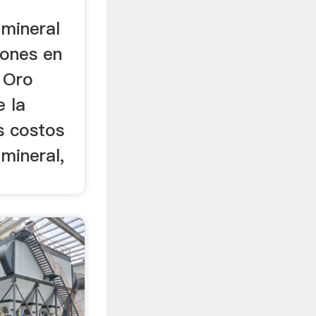
mineral
iones en
 Oro
e la
s costos
mineral,