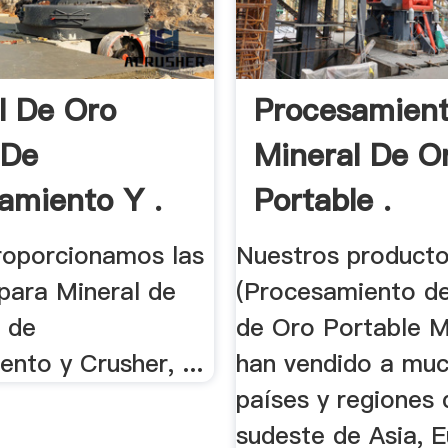
l De Oro
Procesamien
 De
Mineral De O
amiento Y .
Portable .
roporcionamos las
Nuestros product
para Mineral de
(Procesamiento de
a de
de Oro Portable M
nto y Crusher, ...
han vendido a mu
países y regiones 
sudeste de Asia, E