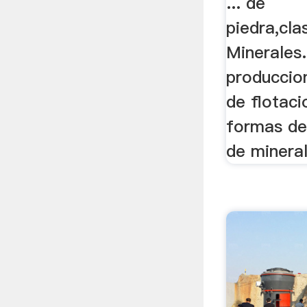
... de
piedra,cla
Minerales
produccio
de flotaci
formas de
de mineral,