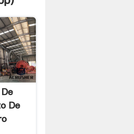
pp
)
 De
to De
ro