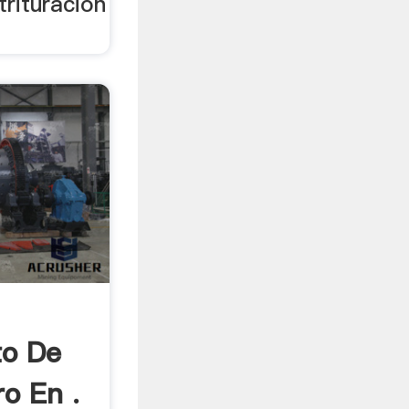
trituración
to De
o En .