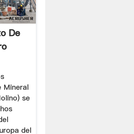
to De
ro
os
 Mineral
olino) se
chos
del
uropa del