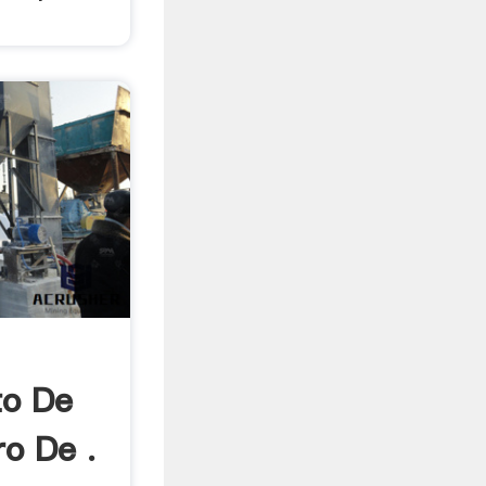
to De
o De .