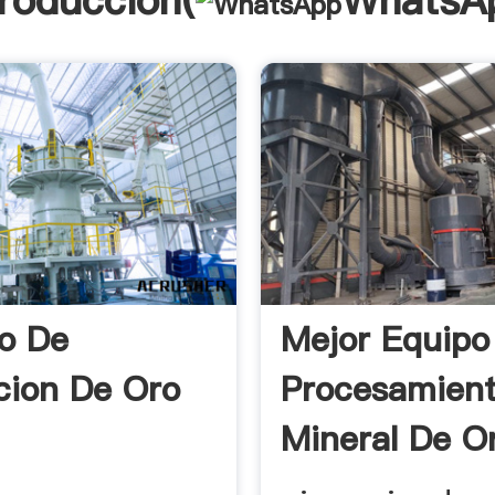
troducción(
WhatsA
o De
Mejor Equipo
cion De Oro
Procesamien
Mineral De O