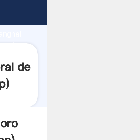
garrando
anghai
a el
ral de
p
)
 oro