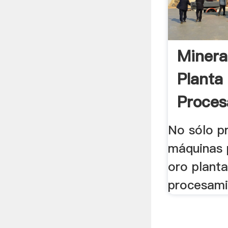
Minera
Planta
Proces
No sólo p
máquinas 
oro plant
procesamie