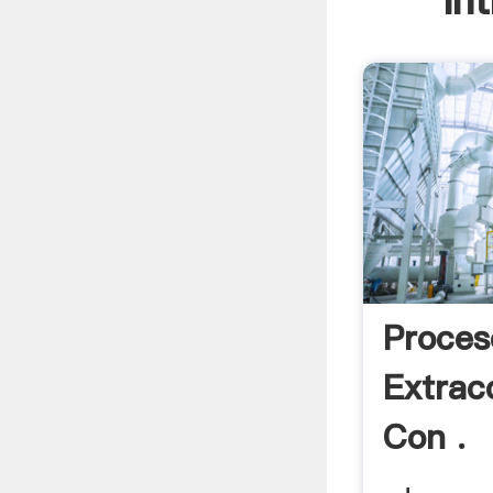
In
Proces
Extrac
Con .