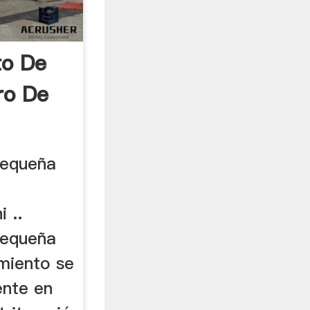
to De
ro De
pequeña
 ..
pequeña
miento se
nte en