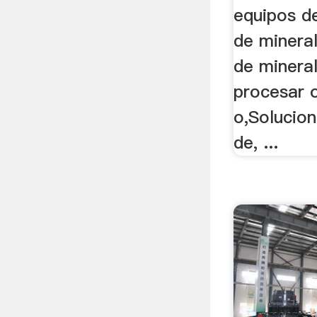
.
equipos d
de minera
de mineral
procesar 
o,Solucion
de, ...