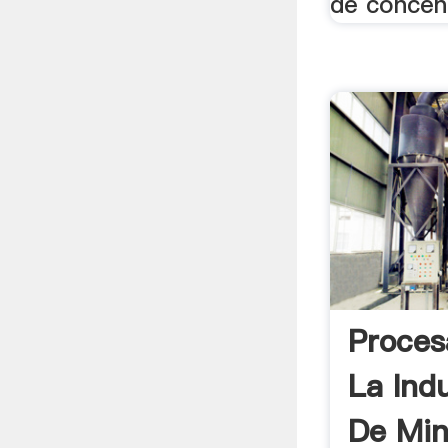
de concent
Proces
La Ind
De Min