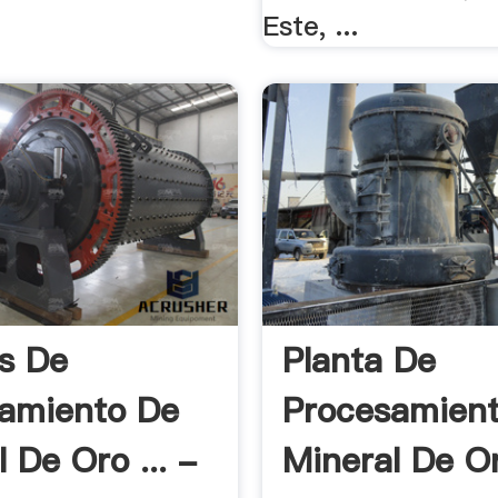
Este, ...
s De
Planta De
amiento De
Procesamien
 De Oro ... -
Mineral De Or