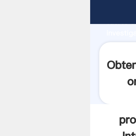
procesa
fuerte c
investig
procesam
valor y 
Obten
o
pro