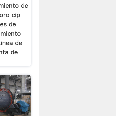
miento de
oro cip
tes de
amiento
Linea de
nta de