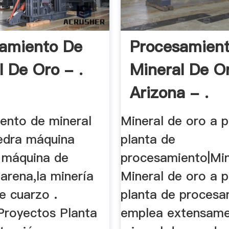
amiento De
Procesamien
l De Oro - .
Mineral De O
Arizona - .
ento de mineral
Mineral de oro a 
iedra máquina
planta de
, máquina de
procesamiento|Mini
arena,la minería
Mineral de oro a 
de cuarzo .
planta de procesa
Proyectos Planta
emplea extensame