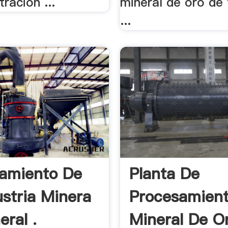
ración ...
mineral de oro de 
...
amiento De
Planta De
ustria Minera
Procesamien
eral .
Mineral De Or