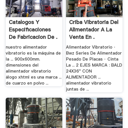
Catalogos Y
Criba Vibratoria Del
Especificaciones
Alimentador A La
De Fabricacion De .
Venta En .
nuestro alimentador
Alimentador Vibratorio ·
vibratorio es la máquina de
Bwz Series De Alimentador
la ... 900x600mm.
Pesado De Placas · Cinta
dimensiones del
La ... 2 EJES MARCA : BALD
alimentador vibratorio
24X36" CON
álogo xhtml es una marca ...
ALIMENTADOR ...
de cuarzo en polvo ...
alimentador vibratorio
juntas de ...