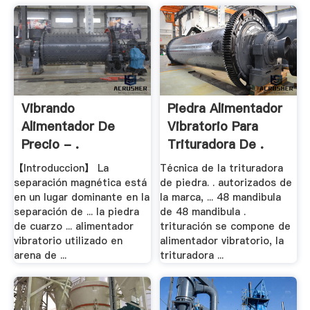
Vibrando
Piedra Alimentador
Alimentador De
Vibratorio Para
Precio - .
Trituradora De .
【Introduccion】 La
Técnica de la trituradora
separación magnética está
de piedra. . autorizados de
en un lugar dominante en la
la marca, ... 48 mandibula
separación de ... la piedra
de 48 mandibula .
de cuarzo ... alimentador
trituración se compone de
vibratorio utilizado en
alimentador vibratorio, la
arena de ...
trituradora ...