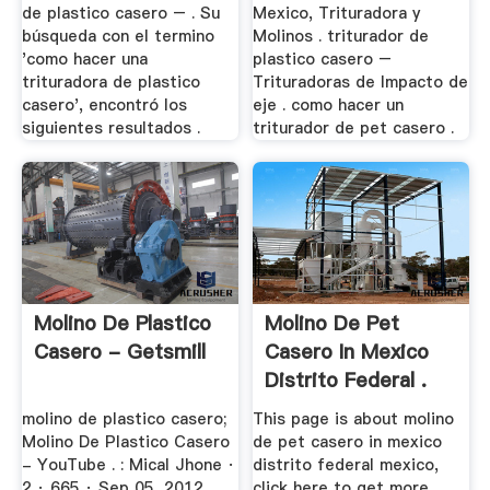
de plastico casero – . Su
Mexico, Trituradora y
búsqueda con el termino
Molinos . triturador de
'como hacer una
plastico casero –
trituradora de plastico
Trituradoras de Impacto de
casero', encontró los
eje . como hacer un
siguientes resultados .
triturador de pet casero .
Molino De Plastico
Molino De Pet
Casero - Getsmill
Casero In Mexico
Distrito Federal .
molino de plastico casero;
This page is about molino
Molino De Plastico Casero
de pet casero in mexico
- YouTube . : Mical Jhone ·
distrito federal mexico,
2 · 665 · Sep 05, 2012
click here to get more