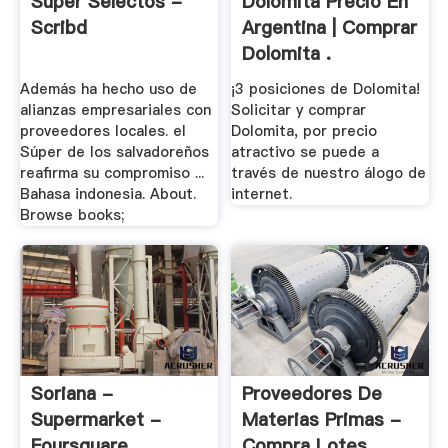
Super Selectos -
Dolomita Precio En
Scribd
Argentina | Comprar
Dolomita .
Además ha hecho uso de
¡3 posiciones de Dolomita!
alianzas empresariales con
Solicitar y comprar
proveedores locales. el
Dolomita, por precio
Súper de los salvadoreños
atractivo se puede a
reafirma su compromiso ...
través de nuestro álogo de
Bahasa indonesia. About.
internet.
Browse books;
Soriana -
Proveedores De
Supermarket -
Materias Primas -
Foursquare
Compra Lotes .