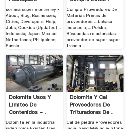
soriana súper monterrey •
Compra Proveedores De
About; Blog; Businesses;
Materias Primas de
Cities; Developers; Help;
proveedores ... bahasa
Jobs; Cookies (Updated) ...
Indonesia; ... Polska;
Indonesia; Japan; Mexico;
Búsquedas relacionadas:
Netherlands; Philippines;
proveedor de super súper
Russia ...
franela ...
Dolomita Usos Y
Dolomita Y Cal
Limites De
Proveedores De
Contenidos - .
Trituradoras De .
Dolomita en la industria
Cal de piedra Proveedores
siderúrgica Existen tres
India-Sand Making & Stone